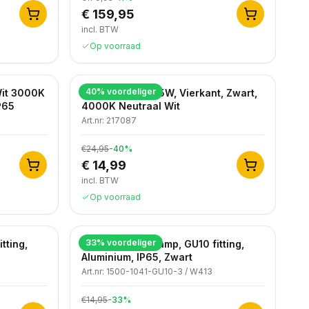
€ 159,95
incl. BTW
Op voorraad
40
% voordeliger
Wit 3000K
LED Wandlamp, 5W, Vierkant, Zwart,
P65
4000K Neutraal Wit
Art.nr:
217087
€24,95
-
40
%
€ 14,99
incl. BTW
Op voorraad
33
% voordeliger
tting,
Moderne wandlamp, GU10 fitting,
Aluminium, IP65, Zwart
Art.nr:
1500-1041-GU10-3 / W413
€14,95
-
33
%