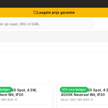
Laagste prijs garantie
k op naam, SKU of EAN...
deliger
51
% voordeliger
GU10 LED Spot, 4.5W,
Dimbare GU10 LED Spot, 4.
arm Wit, IP20
4000K Neutraal Wit, IP20
-195-830-11
Art.nr:
1301-195-840-11