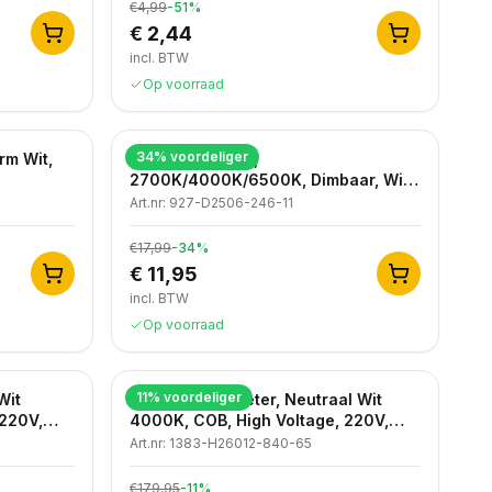
€4,99
-
51
%
€ 2,44
incl. BTW
Op voorraad
34
% voordeliger
rm Wit,
LED Inbouwspot,
2700K/4000K/6500K, Dimbaar, Wit,
IP44
Art.nr:
927-D2506-246-11
€17,99
-
34
%
€ 11,95
incl. BTW
Op voorraad
11
% voordeliger
Wit
LED strip, 50 meter, Neutraal Wit
 220V,
4000K, COB, High Voltage, 220V,
IP65
Art.nr:
1383-H26012-840-65
€179,95
-
11
%