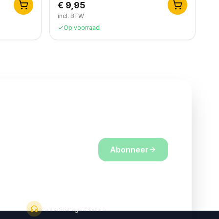
€ 9,95
incl. BTW
Op voorraad
nze nieuwsbrief
e laatste acties
Abonneer
ord met ons
privacybeleid
Deskundig advies