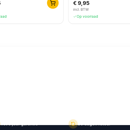
5
€ 9,95
incl. BTW
raad
Op voorraad
Abonneer nu op o
Blijf op de hoogte over onz
Via telefoon, chat of
Door je aan te melden ga je akko
Tot 5 jaar garantie
30 dagen retour