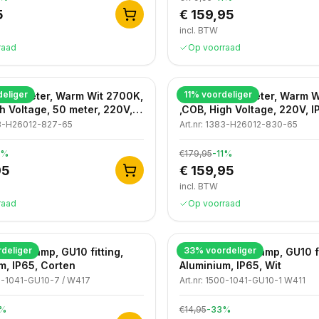
5
€ 159,95
incl. BTW
raad
Op voorraad
eliger
11
% voordeliger
p, 50 meter, Warm Wit 2700K,
LED strip, 50 meter, Warm 
h Voltage, 50 meter, 220V,
,COB, High Voltage, 220V, I
3-H26012-827-65
Art.nr:
1383-H26012-830-65
%
€179,95
-
11
%
95
€ 159,95
incl. BTW
raad
Op voorraad
deliger
33
% voordeliger
wandlamp, GU10 fitting,
Moderne wandlamp, GU10 fi
m, IP65, Corten
Aluminium, IP65, Wit
-1041-GU10-7 / W417
Art.nr:
1500-1041-GU10-1 W411
%
€14,95
-
33
%