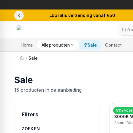
Gratis verzending vanaf €50
Zoe
Home
Alle producten
Sale
Contact
Sale
Sale
15
producten
in de aanbieding
51
% voor
Dimbare 
Filters
3000K W
Art.nr:
1301
ZOEKEN