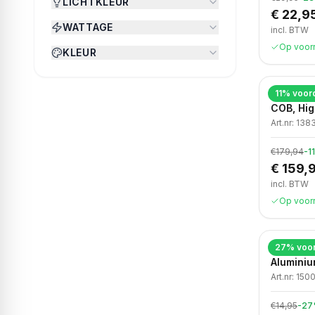
LICHTKLEUR
€ 22,9
WATTAGE
incl. BTW
Op voor
KLEUR
11
% voord
LED stri
COB, Hig
IP65
Art.nr:
138
€179,94
-
11
€ 159,
incl. BTW
Op voor
27
% voor
Moderne 
Aluminiu
Art.nr:
1500
€14,95
-
27