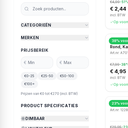
€4,99
-
51
€ 2,44
incl. BTW
Op voor
CATEGORIEËN
MERKEN
38
% voor
LED GU10
Rond, Ka
PRIJSBEREIK
Art.nr:
A70
€
€
€7,99
-
38
€ 4,95
€0-25
€25-50
€50-100
incl. BTW
€100+
Op voor
Prijzen van €
0
tot €
270
(
incl.
BTW)
23
% voor
LED Pan
PRODUCT SPECIFICATIES
Art.nr:
122
DIMBAAR
€29,95
-
23