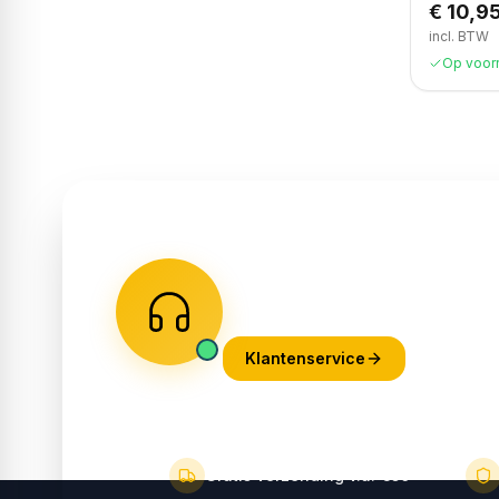
€ 10,9
incl. BTW
Op voor
Heb je een vraag?
Praat met een van onze experts! 
email.
Klantenservice
Gratis verzending v.a. €50