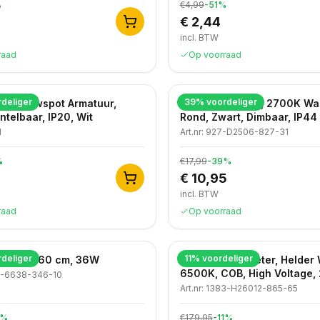
%
€4,99
-
51
%
€ 2,44
incl. BTW
raad
Op voorraad
deliger
39
% voordeliger
 Inbouwspot Armatuur,
LED Inbouwspot, 2700K Wa
ntelbaar, IP20, Wit
Rond, Zwart, Dimbaar, IP44
1
Art.nr:
927-D2506-827-31
%
€17,99
-
39
%
€ 10,95
incl. BTW
raad
Op voorraad
deliger
11
% voordeliger
eel, 60x60 cm, 36W
LED strip, 50 meter, Helder 
6500K, COB, High Voltage,
8-6638-346-10
IP65
Art.nr:
1383-H26012-865-65
%
€179,95
-
11
%