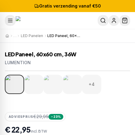
Gratis verzending vanaf €50
…
LED Panelen
LED Paneel, 60x60 cm, 36W
LED Paneel, 60x60 cm, 36W
LUMENTION
1
/
8
Artikelnr:
1228-6638-346-10
EAN:
8721082002776
+4
€29,95
ADVIESPRIJS
−
23
%
€ 22,95
incl. BTW