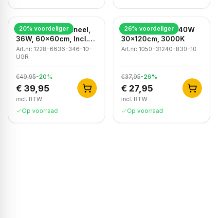
20
% voordeliger
26
% voordeliger
LED Backlight Paneel,
Led Paneel ECO 40W
36W, 60x60cm, Incl.
30x120cm, 3000K
EU Snoer
Art.nr:
1228-6636-346-10-
Art.nr:
1050-31240-830-10
UGR
€49,95
-
20
%
€37,95
-
26
%
€ 39,95
€ 27,95
incl. BTW
incl. BTW
Op voorraad
Op voorraad