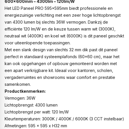
600x600mm – 4300lm – 120lm/W
Het LED Paneel PRO 595x595mm biedt professionele en
energiezuinige verlichting met een zeer hoge lichtopbrengst
van 4300 lumen bij slechts 36W vermogen. Dankzij de
efficiënte 120 lm/W en de keuze tussen warm wit (3000K),
neutraal wit (4000K) en koel wit (6000K) is dit paneel geschikt
voor uiteenlopende toepassingen.
Met een slank design van slechts 32 mm dik past dit paneel
perfect in standaard systeemplafonds (60x60 cm), maar het
kan ook opgehangen of opbouw gemonteerd worden met
een apart verkrijgbare kit. Ideaal voor kantoren, scholen,
vergaderruimtes en showrooms waar comfort en prestatie
samenkomen.
Productkenmerken:
Vermogen: 36W
Lichtopbrengst: 4300 lumen
Lichtopbrengst per watt: 120 lm/W
Kleurtemperaturen: 3000K / 4000K / 6000K (3 CCT instelbaar)
Afmetingen: 595 x 595 x H32 mm