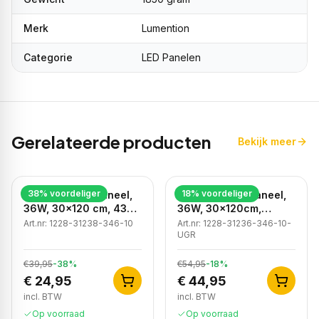
Merk
Lumention
Categorie
LED Panelen
Gerelateerde producten
Bekijk meer
38
% voordeliger
18
% voordeliger
LED Backlight Paneel,
LED Backlight Paneel,
36W, 30x120 cm, 4300
36W, 30x120cm,
lm, IP40
Philips Driver, Incl. EU
Art.nr:
1228-31238-346-10
Art.nr:
1228-31236-346-10-
Snoer
UGR
€39,95
-
38
%
€54,95
-
18
%
€ 24,95
€ 44,95
incl. BTW
incl. BTW
Op voorraad
Op voorraad