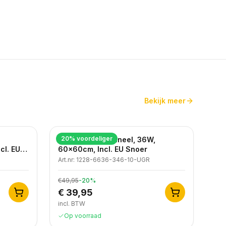
Bekijk meer
20
% voordeliger
LED Backlight Paneel, 36W,
cl. EU
60x60cm, Incl. EU Snoer
Art.nr:
1228-6636-346-10-UGR
€49,95
-
20
%
€ 39,95
incl. BTW
Op voorraad