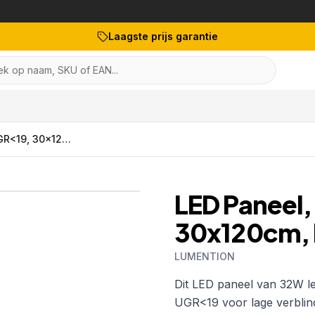
Laagste prijs garantie
k op naam, SKU of EAN...
LED Paneel, 32W, 4000K, UGR<19, 30x120cm, Philips Driver
1
/
5
LED Paneel
30x120cm, P
LUMENTION
Artikelnr:
1228-31232-84
Dit LED paneel van 32W le
UGR<19 voor lage verblindi