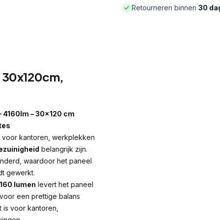
Retourneren binnen
30 da
, 30x120cm,
– 4160lm – 30×120 cm
tes
 voor kantoren, werkplekken
ezuinigheid
belangrijk zijn.
inderd, waardoor het paneel
dt gewerkt.
160 lumen
levert het paneel
t voor een prettige balans
 is voor kantoren,
vingen.