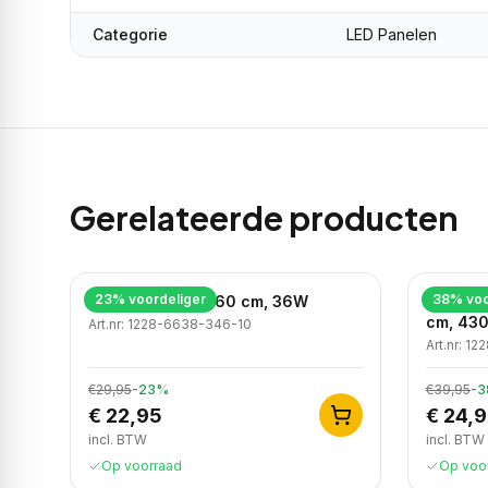
Categorie
LED Panelen
Gerelateerde producten
23
% voordeliger
38
% voo
LED Paneel, 60x60 cm, 36W
LED Bac
cm, 430
Art.nr:
1228-6638-346-10
Art.nr:
122
€29,95
-
23
%
€39,95
-
3
€ 22,95
€ 24,
incl. BTW
incl. BTW
Op voorraad
Op voo