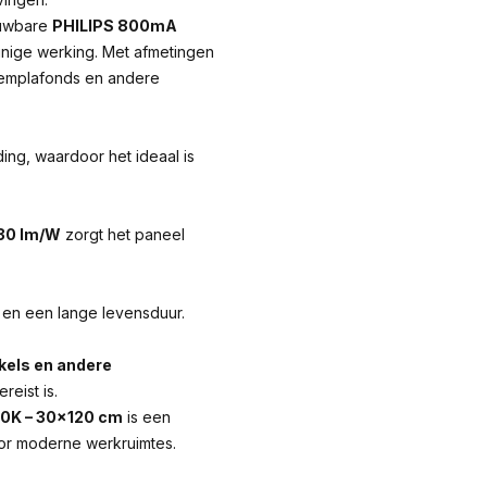
uwbare
PHILIPS 800mA
nige werking. Met afmetingen
eemplafonds en andere
ding, waardoor het ideaal is
30 lm/W
zorgt het paneel
s en een lange levensduur.
kels en andere
reist is.
00K – 30×120 cm
is een
oor moderne werkruimtes.