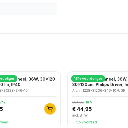
rdeliger
18
% voordeliger
klight Paneel, 36W, 30x120
LED Backlight Paneel, 36W,
0 lm, IP40
30x120cm, Philips Driver, In
Snoer
8-31238-346-10
Art.nr:
1228-31236-346-10-UGR
8
%
€54,95
-
18
%
95
€ 44,95
incl. BTW
rraad
Op voorraad