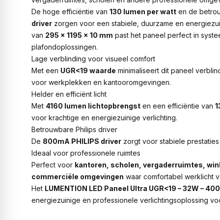
De hoge efficiëntie van
130 lumen per watt
en de betro
driver
zorgen voor een stabiele, duurzame en energiezui
van
295 × 1195 × 10 mm
past het paneel perfect in syst
plafondoplossingen.
Lage verblinding voor visueel comfort
Met een
UGR<19 waarde
minimaliseert dit paneel verblin
voor werkplekken en kantooromgevingen.
Helder en efficiënt licht
Met
4160 lumen lichtopbrengst
en een efficiëntie van
1
voor krachtige en energiezuinige verlichting.
Betrouwbare Philips driver
De
800mA PHILIPS driver
zorgt voor stabiele prestatie
Ideaal voor professionele ruimtes
Perfect voor
kantoren, scholen, vergaderruimtes, win
commerciële omgevingen
waar comfortabel werklicht ve
Het
LUMENTION LED Paneel Ultra UGR<19 – 32W – 40
energiezuinige en professionele verlichtingsoplossing v