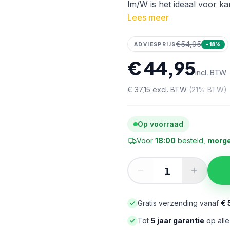
lm/W is het ideaal voor k
Lees meer
€54,95
ADVIESPRIJS
−
18
%
€ 44,95
incl. BTW
€ 37,15
excl. BTW
(
21
% BTW)
Op voorraad
Voor
18:00
besteld,
morge
Gratis verzending vanaf
€ 
Tot
5 jaar garantie
op all