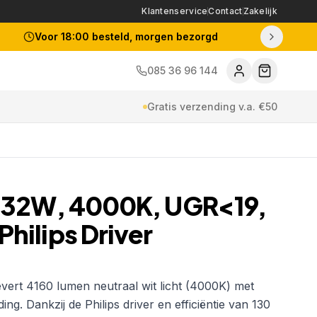
Klantenservice
Contact
Zakelijk
Voor 18:00 besteld, morgen bezorgd
085 36 96 144
Gratis verzending v.a. €50
, 32W, 4000K, UGR<19,
hilips Driver
0-10-UGR
EAN:
8720256655428
vert 4160 lumen neutraal wit licht (4000K) met
ng. Dankzij de Philips driver en efficiëntie van 130