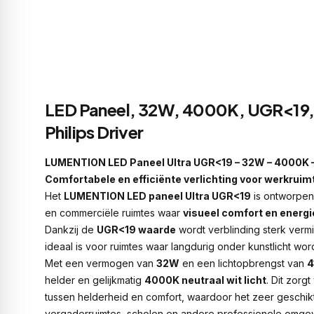
LED Paneel, 32W, 4000K, UGR<19
Philips Driver
LUMENTION LED Paneel Ultra UGR<19 – 32W – 4000K 
Comfortabele en efficiënte verlichting voor werkruim
Het
LUMENTION LED paneel Ultra UGR<19
is ontworpen
en commerciële ruimtes waar
visueel comfort en energi
Dankzij de
UGR<19 waarde
wordt verblinding sterk verm
ideaal is voor ruimtes waar langdurig onder kunstlicht wor
Met een vermogen van
32W
en een lichtopbrengst van
4
helder en gelijkmatig
4000K neutraal wit licht
. Dit zorg
tussen helderheid en comfort, waardoor het zeer geschikt
vergaderruimtes, scholen en andere professionele omge