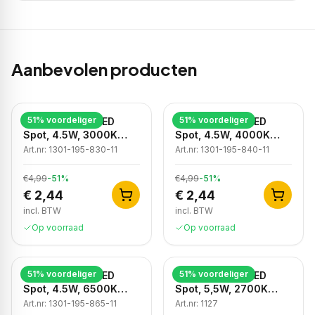
Aanbevolen producten
51
% voordeliger
51
% voordeliger
Dimbare GU10 LED
Dimbare GU10 LED
Spot, 4.5W, 3000K
Spot, 4.5W, 4000K
Warm Wit, IP20
Neutraal Wit, IP20
Art.nr:
1301-195-830-11
Art.nr:
1301-195-840-11
€4,99
-
51
%
€4,99
-
51
%
€ 2,44
€ 2,44
incl. BTW
incl. BTW
Op voorraad
Op voorraad
51
% voordeliger
51
% voordeliger
Dimbare GU10 LED
Dimbare GU10 LED
Spot, 4.5W, 6500K
Spot, 5,5W, 2700K
Koud Wit, IP20
Warm Wit, IP20
Art.nr:
1301-195-865-11
Art.nr:
1127