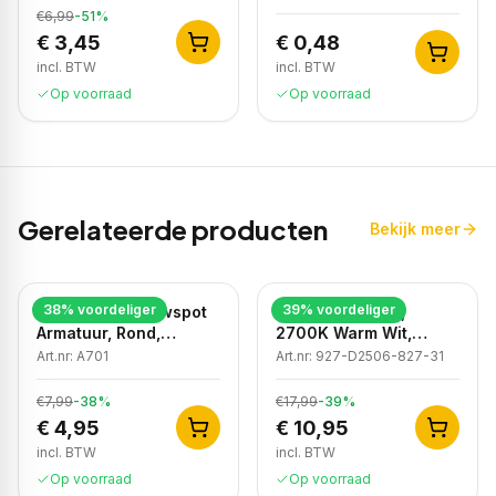
€6,99
-
51
%
€ 3,45
€ 0,48
incl. BTW
incl. BTW
Op voorraad
Op voorraad
Gerelateerde producten
Bekijk meer
38
% voordeliger
39
% voordeliger
LED GU10 Inbouwspot
LED Inbouwspot,
Armatuur, Rond,
2700K Warm Wit,
Kantelbaar, IP20, Wit
Rond, Zwart, Dimbaar,
Art.nr:
A701
Art.nr:
927-D2506-827-31
IP44
€7,99
-
38
%
€17,99
-
39
%
€ 4,95
€ 10,95
incl. BTW
incl. BTW
Op voorraad
Op voorraad