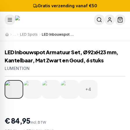
Gratis verzending vanaf €50
…
LED Spots
LED Inbouwspot Armatuur Set, Ø92xH23 mm, Kantelbaar, Mat Zwart en Goud, 6 stuks
LED Inbouwspot Armatuur Set, Ø92xH23 mm,
Kantelbaar, Mat Zwart en Goud, 6 stuks
LUMENTION
1
/
8
Artikelnr:
C965x6
EAN:
8720256655794
+4
€ 84,95
incl. BTW