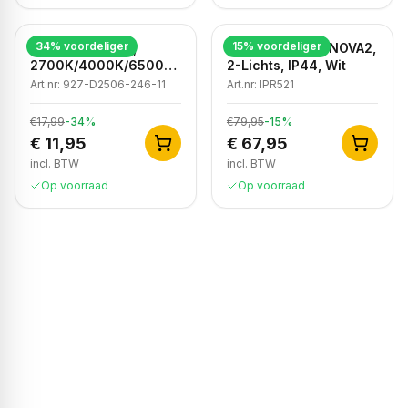
34
% voordeliger
15
% voordeliger
LED Inbouwspot,
Badkamer Spot NOVA2,
2700K/4000K/6500K,
2-Lichts, IP44, Wit
Dimbaar, Wit, IP44
Art.nr:
927-D2506-246-11
Art.nr:
IPR521
€17,99
-
34
%
€79,95
-
15
%
€ 11,95
€ 67,95
incl. BTW
incl. BTW
Op voorraad
Op voorraad