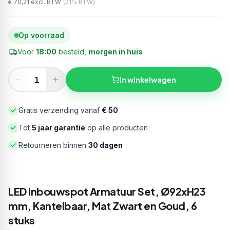
€ 70,21
excl. BTW
(
21
% BTW)
Op voorraad
Voor
18:00
besteld,
morgen in huis
In winkelwagen
Gratis verzending vanaf
€ 50
Tot
5 jaar garantie
op alle producten
Retourneren binnen
30 dagen
LED Inbouwspot Armatuur Set, Ø92xH23
mm, Kantelbaar, Mat Zwart en Goud, 6
stuks