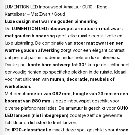
LUMENTION LED Inbouwspot Armatuur GU10 – Rond –
Kantelbaar – Mat Zwart / Goud
Luxe design met warme gouden binnenring
De
LUMENTION LED inbouwspot armatuur in mat zwart
met gouden binnenring
geeft elke ruimte een stijlvolle en
luxe uitstraling. De combinatie van
stoer mat zwart en een
warme gouden afwerking
zorgt voor een elegant contrast
dat perfect past in moderne, industriële en luxe interieurs.
Dankzij het
kantelbare ontwerp tot 30°
kun je de lichtbundel
eenvoudig richten op specifieke plekken in de ruimte. Ideaal
voor het uitlichten van
muren, decoratie, meubels of
werkbladen
.
Met een
diameter van Ø92 mm, hoogte van 23 mm en een
boorgat van Ø80 mm
is deze inbouwspot geschikt voor
diverse plafondinstallaties. De armatuur is geschikt voor
GU10
LED lampen (niet inbegrepen)
zodat je zelf de gewenste
lichtkleur en lichtsterkte kunt kiezen.
De
IP20-classificatie
maakt deze spot geschikt voor
droge