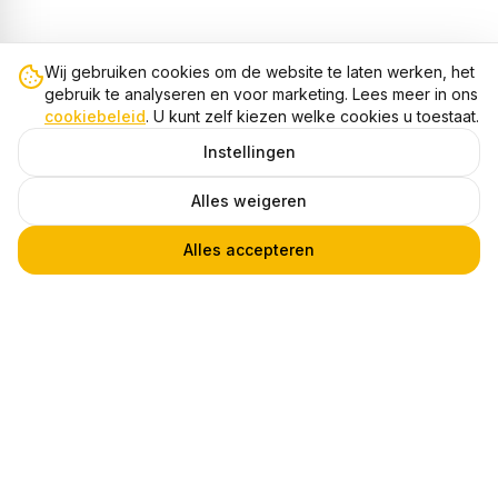
Wij gebruiken cookies om de website te laten werken, het
gebruik te analyseren en voor marketing. Lees meer in ons
cookiebeleid
. U kunt zelf kiezen welke cookies u toestaat.
Instellingen
Alles weigeren
Alles accepteren
LED Inbouwspot Armatuur Set, Ø92xH23 mm, Kantelbaar, Mat Zwart en Goud, 6 stuks
1
€ 84,95
Heb je een vraag?