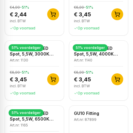
€4,99
-
51
%
€6,99
-
51
%
€ 2,44
€ 3,45
incl. BTW
incl. BTW
Op voorraad
Op voorraad
51
% voordeliger
51
% voordeliger
Dimbare GU10 LED
Dimbare GU10 LED
Spot, 5,5W, 3000K
Spot, 5,5W, 4000K
Warm Wit, IP20
Neutraal Wit, IP20
Art.nr:
1130
Art.nr:
1140
€6,99
-
51
%
€6,99
-
51
%
€ 3,45
€ 3,45
incl. BTW
incl. BTW
Op voorraad
Op voorraad
51
% voordeliger
Dimbare GU10 LED
GU10 Fitting
Spot, 5,5W, 6500K
Art.nr:
87899
Koud Wit, IP20
Art.nr:
1165