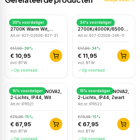
39
% voordeliger
34
% voordeliger
LED Inbouwspot,
LED Inbouwspot,
2700K Warm Wit,
2700K/4000K/6500K,
Rond, Zwart, Dimbaar,
Dimbaar, Wit, IP44
Art.nr:
927-D2506-827-31
Art.nr:
927-D2506-246-11
IP44
€17,99
-
39
%
€17,99
-
34
%
€ 10,95
€ 11,95
incl. BTW
incl. BTW
Op voorraad
Op voorraad
15
% voordeliger
15
% voordeliger
Badkamer Spot NOVA2,
Badkamer Spot NOVA2,
2-Lichts, IP44, Wit
2-Lichts, IP44, Zwart
Art.nr:
IPR521
Art.nr:
IPR523
€79,95
-
15
%
€79,95
-
15
%
€ 67,95
€ 67,95
incl. BTW
incl. BTW
Op voorraad
Op voorraad