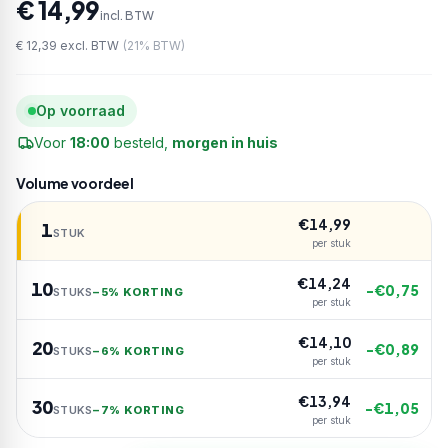
€ 14,99
incl. BTW
€ 12,39
excl. BTW
(
21
% BTW)
Op voorraad
Voor
18:00
besteld,
morgen in huis
Volume voordeel
€
14,99
1
STUK
per stuk
€
14,24
10
−€
0,75
STUKS
−
5% KORTING
per stuk
€
14,10
20
−€
0,89
STUKS
−
6% KORTING
per stuk
€
13,94
30
−€
1,05
STUKS
−
7% KORTING
per stuk