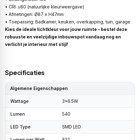
• CRI: ≥80 (natuurlijke kleurweergave)
• Afmetingen: Ø87 x H47mm
• Toepassing: Badkamer, keuken, overkapping, tuin, garage
Kies de ideale lichtkleur voor jouw ruimte – bestel deze
robuuste en veelzijdige inbouwspot vandaag nog en
verlicht je interieur met stijl!
Specificaties
Algemene Eigenschappen
Wattage
3x6.5W
Lumen
540
LED Type
SMD LED
Lumen per Watt
83.1