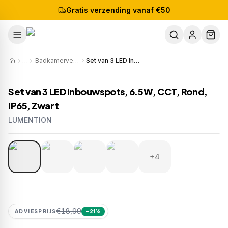
Gratis verzending vanaf €50
…
Badkamerverlichting
Set van 3 LED Inbouwspots, 6.5W, CCT, Rond, IP65, Zwart
Set van 3 LED Inbouwspots, 6.5W, CCT, Rond,
IP65, Zwart
LUMENTION
1
/
8
Artikelnr:
927-D6506-246-30
EAN:
8720618183576
+4
€18,99
ADVIESPRIJS
−
21
%