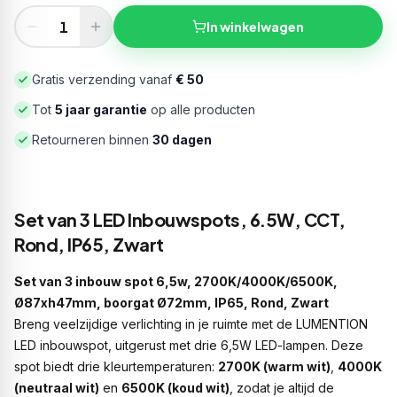
In winkelwagen
Gratis verzending vanaf
€ 50
Tot
5 jaar garantie
op alle producten
Retourneren binnen
30 dagen
Set van 3 LED Inbouwspots, 6.5W, CCT,
Rond, IP65, Zwart
Set van 3 inbouw spot 6,5w, 2700K/4000K/6500K,
Ø87xh47mm, boorgat Ø72mm, IP65, Rond, Zwart
Breng veelzijdige verlichting in je ruimte met de LUMENTION
LED inbouwspot, uitgerust met drie 6,5W LED-lampen. Deze
spot biedt drie kleurtemperaturen:
2700K (warm wit)
,
4000K
(neutraal wit)
en
6500K (koud wit)
, zodat je altijd de