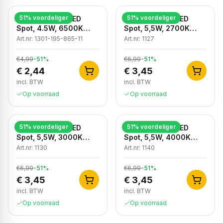
51
% voordeliger
51
% voordeliger
Dimbare GU10 LED
Dimbare GU10 LED
Spot, 4.5W, 6500K
Spot, 5,5W, 2700K
Koud Wit, IP20
Warm Wit, IP20
Art.nr:
1301-195-865-11
Art.nr:
1127
€4,99
-
51
%
€6,99
-
51
%
€ 2,44
€ 3,45
incl. BTW
incl. BTW
Op voorraad
Op voorraad
51
% voordeliger
51
% voordeliger
Dimbare GU10 LED
Dimbare GU10 LED
Spot, 5,5W, 3000K
Spot, 5,5W, 4000K
Warm Wit, IP20
Neutraal Wit, IP20
Art.nr:
1130
Art.nr:
1140
€6,99
-
51
%
€6,99
-
51
%
€ 3,45
€ 3,45
incl. BTW
incl. BTW
Op voorraad
Op voorraad