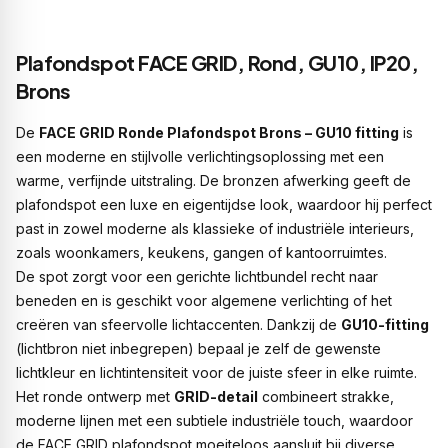
Plafondspot FACE GRID, Rond, GU10, IP20,
Brons
De
FACE GRID Ronde Plafondspot Brons – GU10 fitting
is
een moderne en stijlvolle verlichtingsoplossing met een
warme, verfijnde uitstraling. De bronzen afwerking geeft de
plafondspot een luxe en eigentijdse look, waardoor hij perfect
past in zowel moderne als klassieke of industriële interieurs,
zoals woonkamers, keukens, gangen of kantoorruimtes.
De spot zorgt voor een gerichte lichtbundel recht naar
beneden en is geschikt voor algemene verlichting of het
creëren van sfeervolle lichtaccenten. Dankzij de
GU10-fitting
(lichtbron niet inbegrepen) bepaal je zelf de gewenste
lichtkleur en lichtintensiteit voor de juiste sfeer in elke ruimte.
Het ronde ontwerp met
GRID-detail
combineert strakke,
moderne lijnen met een subtiele industriële touch, waardoor
de FACE GRID plafondspot moeiteloos aansluit bij diverse