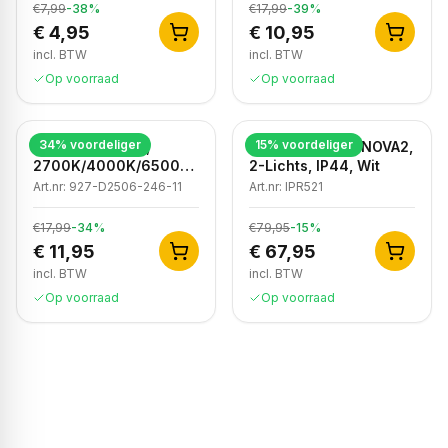
€7,99
-
38
%
€17,99
-
39
%
€ 4,95
€ 10,95
incl. BTW
incl. BTW
Op voorraad
Op voorraad
34
% voordeliger
15
% voordeliger
LED Inbouwspot,
Badkamer Spot NOVA2,
2700K/4000K/6500K,
2-Lichts, IP44, Wit
Dimbaar, Wit, IP44
Art.nr:
927-D2506-246-11
Art.nr:
IPR521
€17,99
-
34
%
€79,95
-
15
%
€ 11,95
€ 67,95
incl. BTW
incl. BTW
Op voorraad
Op voorraad