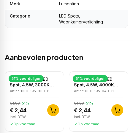
Merk
Lumention
Categorie
LED Spots,
Woonkamerverlichting
Aanbevolen producten
51
% voordeliger
51
% voordeliger
Dimbare GU10 LED
Dimbare GU10 LED
Spot, 4.5W, 3000K
Spot, 4.5W, 4000K
Warm Wit, IP20
Neutraal Wit, IP20
Art.nr:
1301-195-830-11
Art.nr:
1301-195-840-11
€4,99
-
51
%
€4,99
-
51
%
€ 2,44
€ 2,44
incl. BTW
incl. BTW
Op voorraad
Op voorraad