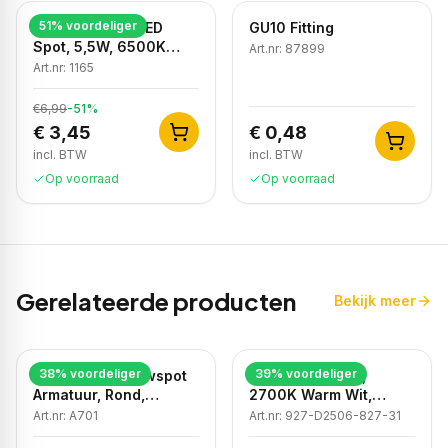
51
% voordeliger
Dimbare GU10 LED
GU10 Fitting
Spot, 5,5W, 6500K
Art.nr:
87899
Koud Wit, IP20
Art.nr:
1165
€6,99
-
51
%
€ 3,45
€ 0,48
incl. BTW
incl. BTW
Op voorraad
Op voorraad
Gerelateerde producten
Bekijk meer
38
% voordeliger
39
% voordeliger
LED GU10 Inbouwspot
LED Inbouwspot,
Armatuur, Rond,
2700K Warm Wit,
Kantelbaar, IP20, Wit
Rond, Zwart, Dimbaar,
Art.nr:
A701
Art.nr:
927-D2506-827-31
IP44