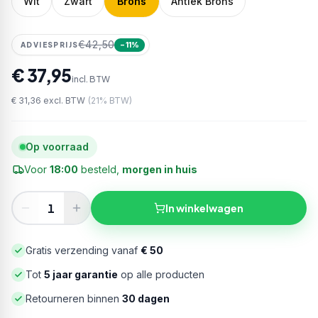
Wit
Zwart
Brons
Antiek Brons
€42,50
ADVIESPRIJS
−
11
%
€ 37,95
incl. BTW
€ 31,36
excl. BTW
(
21
% BTW)
Op voorraad
Voor
18:00
besteld,
morgen in huis
In winkelwagen
Gratis verzending vanaf
€ 50
Tot
5 jaar garantie
op alle producten
Retourneren binnen
30 dagen