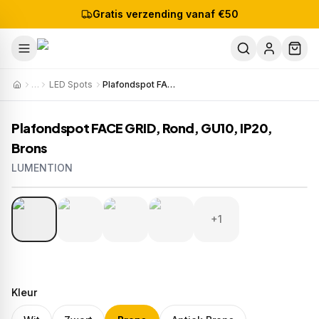
Gratis verzending vanaf €50
…
LED Spots
Plafondspot FACE GRID, Rond, GU10, IP20, Brons
Plafondspot FACE GRID, Rond, GU10, IP20,
Brons
LUMENTION
1
/
5
Artikelnr:
S917
EAN:
8721381540641
+1
Kleur