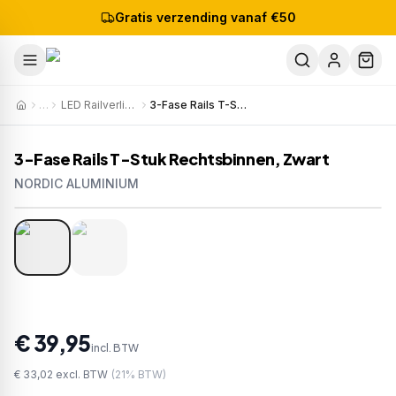
Gratis verzending vanaf €50
…
LED Railverlichting
3-Fase Rails T-Stuk Rechtsbinnen, Zwart
3-Fase Rails T-Stuk Rechtsbinnen, Zwart
NORDIC ALUMINIUM
1
/
2
Artikelnr:
58699-XTS40-3
EAN:
6410014506407
€ 39,95
incl. BTW
€ 33,02
excl. BTW
(
21
% BTW)