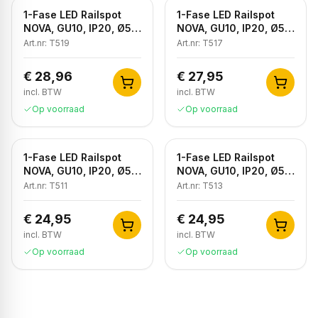
1-Fase LED Railspot
1-Fase LED Railspot
NOVA, GU10, IP20, Ø56
NOVA, GU10, IP20, Ø56
x 85 mm, Antiek Brons
x 85 mm, Brons
Art.nr:
T519
Art.nr:
T517
€ 28,96
€ 27,95
incl. BTW
incl. BTW
Op voorraad
Op voorraad
1-Fase LED Railspot
1-Fase LED Railspot
NOVA, GU10, IP20, Ø56
NOVA, GU10, IP20, Ø56
x 85 mm, Wit
x 85 mm, Zwart
Art.nr:
T511
Art.nr:
T513
€ 24,95
€ 24,95
incl. BTW
incl. BTW
Op voorraad
Op voorraad