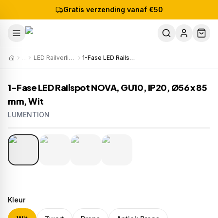
Gratis verzending vanaf €50
…
LED Railverlichting
1-Fase LED Railspot NOVA, GU10, IP20, Ø56 x 85 mm, Wit
1-Fase LED Railspot NOVA, GU10, IP20, Ø56 x 85
mm, Wit
LUMENTION
1
/
4
Artikelnr:
T511
EAN:
8721381541242
Kleur