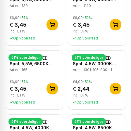
Warm Wit, IP20
Neutraal Wit, IP20
Art.nr:
1130
Art.nr:
1140
€6,99
-
51
%
€6,99
-
51
%
€ 3,45
€ 3,45
incl. BTW
incl. BTW
Op voorraad
Op voorraad
51
% voordeliger
51
% voordeliger
Dimbare GU10 LED
Dimbare GU10 LED
Spot, 5,5W, 6500K
Spot, 4.5W, 3000K
Koud Wit, IP20
Warm Wit, IP20
Art.nr:
1165
Art.nr:
1301-195-830-11
€6,99
-
51
%
€4,99
-
51
%
€ 3,45
€ 2,44
incl. BTW
incl. BTW
Op voorraad
Op voorraad
51
% voordeliger
51
% voordeliger
Dimbare GU10 LED
Dimbare GU10 LED
Spot, 4.5W, 4000K
Spot, 4.5W, 6500K