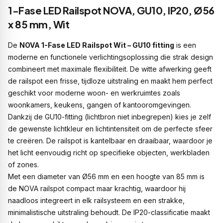
1-Fase LED Railspot NOVA, GU10, IP20, Ø56
x 85 mm, Wit
De
NOVA 1-Fase LED Railspot Wit – GU10 fitting
is een
moderne en functionele verlichtingsoplossing die strak design
combineert met maximale flexibiliteit. De witte afwerking geeft
de railspot een frisse, tijdloze uitstraling en maakt hem perfect
geschikt voor moderne woon- en werkruimtes zoals
woonkamers, keukens, gangen of kantooromgevingen.
Dankzij de GU10-fitting (lichtbron niet inbegrepen) kies je zelf
de gewenste lichtkleur en lichtintensiteit om de perfecte sfeer
te creëren. De railspot is kantelbaar en draaibaar, waardoor je
het licht eenvoudig richt op specifieke objecten, werkbladen
of zones.
Met een diameter van Ø56 mm en een hoogte van 85 mm is
de NOVA railspot compact maar krachtig, waardoor hij
naadloos integreert in elk railsysteem en een strakke,
minimalistische uitstraling behoudt. De IP20-classificatie maakt