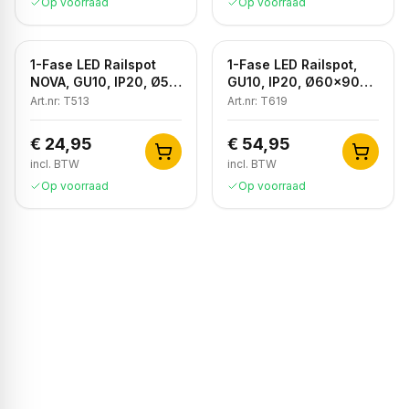
Op voorraad
Op voorraad
1-Fase LED Railspot
1-Fase LED Railspot,
NOVA, GU10, IP20, Ø56
GU10, IP20, Ø60x90
x 85 mm, Zwart
mm, Antiek Brons
Art.nr:
T513
Art.nr:
T619
€ 24,95
€ 54,95
incl. BTW
incl. BTW
Op voorraad
Op voorraad