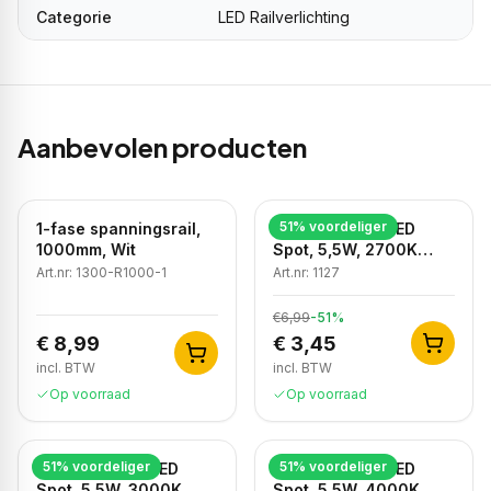
Categorie
LED Railverlichting
Aanbevolen producten
51
% voordeliger
1-fase spanningsrail,
Dimbare GU10 LED
1000mm, Wit
Spot, 5,5W, 2700K
Warm Wit, IP20
Art.nr:
1300-R1000-1
Art.nr:
1127
€6,99
-
51
%
€ 8,99
€ 3,45
incl. BTW
incl. BTW
Op voorraad
Op voorraad
51
% voordeliger
51
% voordeliger
Dimbare GU10 LED
Dimbare GU10 LED
Spot, 5,5W, 3000K
Spot, 5,5W, 4000K