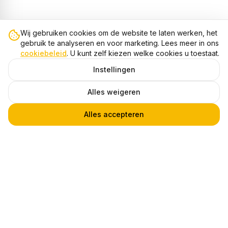
Wij gebruiken cookies om de website te laten werken, het
gebruik te analyseren en voor marketing. Lees meer in ons
cookiebeleid
. U kunt zelf kiezen welke cookies u toestaat.
Instellingen
Alles weigeren
Alles accepteren
1-Fase LED Railspot NOVA, GU10, IP20, Ø56 x 85 mm, Wit
1
€ 24,95
Heb je een vraag?