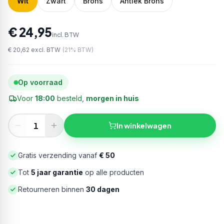
Wit
Zwart
Brons
Antiek Brons
€ 24,95
incl. BTW
€ 20,62
excl. BTW
(
21
% BTW)
Op voorraad
Voor
18:00
besteld,
morgen in huis
In winkelwagen
Gratis verzending vanaf
€ 50
Tot
5 jaar garantie
op alle producten
Retourneren binnen
30 dagen