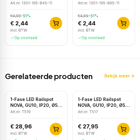
Neutraal Wit, IP20
Koud Wit, IP20
Art.nr:
1301-195-840-11
Art.nr:
1301-195-865-11
€4,99
-
51
%
€4,99
-
51
%
€ 2,44
€ 2,44
incl. BTW
incl. BTW
Op voorraad
Op voorraad
Gerelateerde producten
Bekijk meer
1-Fase LED Railspot
1-Fase LED Railspot
NOVA, GU10, IP20, Ø56
NOVA, GU10, IP20, Ø56
x 85 mm, Antiek Brons
x 85 mm, Brons
Art.nr:
T519
Art.nr:
T517
€ 28,96
€ 27,95
incl. BTW
incl. BTW