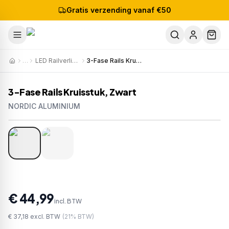
Gratis verzending vanaf €50
…
LED Railverlichting
3-Fase Rails Kruisstuk, Zwart
3-Fase Rails Kruisstuk, Zwart
NORDIC ALUMINIUM
1
/
2
Artikelnr:
58699-XTS38-3
EAN:
6410014506384
€ 44,99
incl. BTW
€ 37,18
excl. BTW
(
21
% BTW)