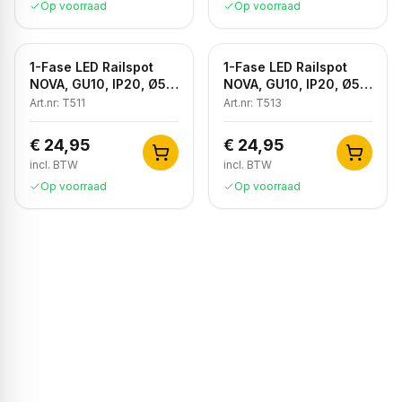
Op voorraad
Op voorraad
1-Fase LED Railspot
1-Fase LED Railspot
NOVA, GU10, IP20, Ø56
NOVA, GU10, IP20, Ø56
x 85 mm, Wit
x 85 mm, Zwart
Art.nr:
T511
Art.nr:
T513
€ 24,95
€ 24,95
incl. BTW
incl. BTW
Op voorraad
Op voorraad