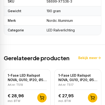
SKU
58699-XTS38-3
Gewicht
190 gram
Merk
Nordic Aluminium
Categorie
LED Railverlichting
Gerelateerde producten
Bekijk meer
1-Fase LED Railspot
1-Fase LED Railspot
NOVA, GU10, IP20, Ø56
NOVA, GU10, IP20, Ø56
x 85 mm, Antiek Brons
x 85 mm, Brons
Art.nr:
T519
Art.nr:
T517
€ 28,96
€ 27,95
incl. BTW
incl. BTW