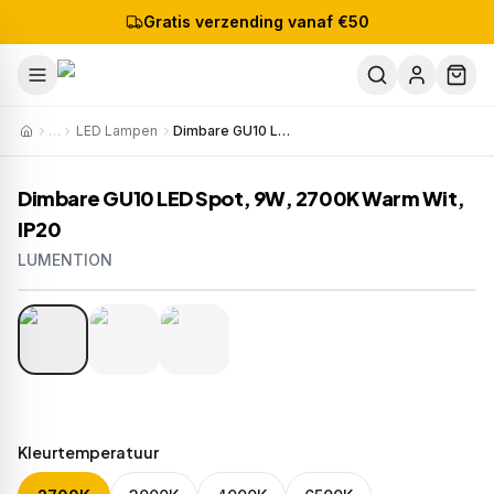
Gratis verzending vanaf €50
…
LED Lampen
Dimbare GU10 LED Spot, 9W, 2700K Warm Wit, IP20
Dimbare GU10 LED Spot, 9W, 2700K Warm Wit,
IP20
LUMENTION
1
/
3
Artikelnr:
1227
EAN:
8720618183057
Kleurtemperatuur