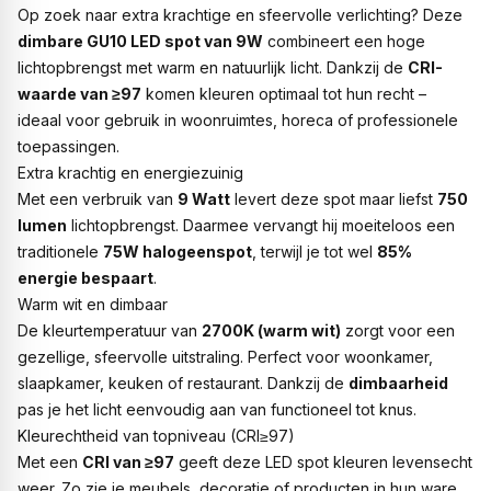
Op zoek naar extra krachtige en sfeervolle verlichting? Deze
dimbare GU10 LED spot van 9W
combineert een hoge
lichtopbrengst met warm en natuurlijk licht. Dankzij de
CRI-
waarde van ≥97
komen kleuren optimaal tot hun recht –
ideaal voor gebruik in woonruimtes, horeca of professionele
toepassingen.
Extra krachtig en energiezuinig
Met een verbruik van
9 Watt
levert deze spot maar liefst
750
lumen
lichtopbrengst. Daarmee vervangt hij moeiteloos een
traditionele
75W halogeenspot
, terwijl je tot wel
85%
energie bespaart
.
Warm wit en dimbaar
De kleurtemperatuur van
2700K (warm wit)
zorgt voor een
gezellige, sfeervolle uitstraling. Perfect voor woonkamer,
slaapkamer, keuken of restaurant. Dankzij de
dimbaarheid
pas je het licht eenvoudig aan van functioneel tot knus.
Kleurechtheid van topniveau (CRI≥97)
Met een
CRI van ≥97
geeft deze LED spot kleuren levensecht
weer. Zo zie je meubels, decoratie of producten in hun ware