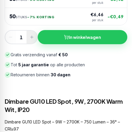
per stuk
€
6,46
50
−€
0,49
STUKS
−
7% KORTING
per stuk
In winkelwagen
Gratis verzending vanaf
€ 50
Tot
5 jaar garantie
op alle producten
Retourneren binnen
30 dagen
Dimbare GU10 LED Spot, 9W, 2700K Warm
Wit, IP20
Dimbare GU10 LED Spot – 9W – 2700K – 750 Lumen – 36° –
CRI≥97