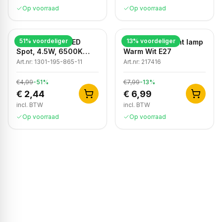
Op voorraad
Op voorraad
51
% voordeliger
13
% voordeliger
Dimbare GU10 LED
Dimbare Filament lamp
Spot, 4.5W, 6500K
Warm Wit E27
Koud Wit, IP20
Art.nr:
1301-195-865-11
Art.nr:
217416
€4,99
-
51
%
€7,99
-
13
%
€ 2,44
€ 6,99
incl. BTW
incl. BTW
Op voorraad
Op voorraad