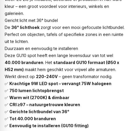
kleur – een groot voordeel voor interieurs, winkels en
galerieën.
Gericht licht met 36° bundel
De
36° lichthoek
zorgt voor een mooi gefocuste lichtbundel.
Perfect om objecten, tafels of specifieke zones in een ruimte
uit te lichten.
Duurzaam en eenvoudig te installeren
Deze GU10 spot heeft een lange levensduur van tot wel
40.000 branduren
. Het
standaard GU10 formaat (Ø50 x
H52 mm)
maakt hem geschikt voor vrijwel alle armaturen.
Werkt direct op
220-240V
– geen transformator nodig.
✅
Krachtige 9W LED spot – vervangt 75W halogeen
✅
750 lumen lichtopbrengst
✅
Warm wit (2700K) & dimbaar
✅
CRI ≥97 – natuurgetrouwe kleuren
✅
Gerichte lichtbundel van 36°
✅
Tot 40.000 branduren
✅
Eenvoudig te installeren (GU10 fitting)