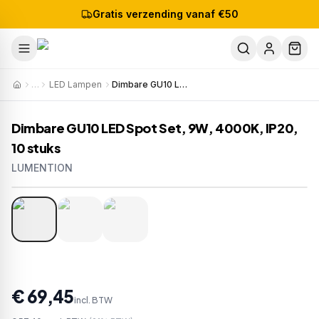
Gratis verzending vanaf €50
…
LED Lampen
Dimbare GU10 LED Spot Set, 9W, 4000K, IP20, 10 stuks
Dimbare GU10 LED Spot Set, 9W, 4000K, IP20,
10 stuks
LUMENTION
1
/
3
Artikelnr:
1240x10
EAN:
8720618183071
€ 69,45
incl. BTW