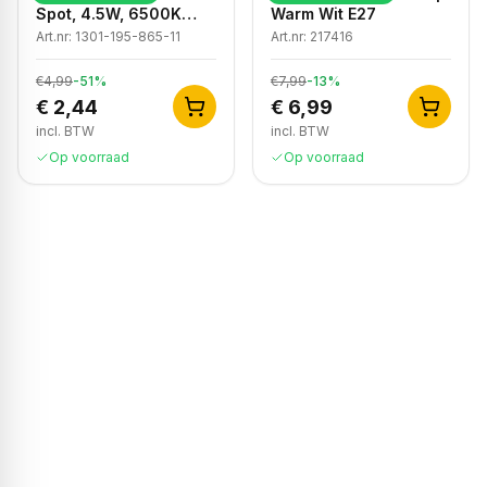
Spot, 4.5W, 6500K
Warm Wit E27
Koud Wit, IP20
Art.nr:
1301-195-865-11
Art.nr:
217416
€4,99
-
51
%
€7,99
-
13
%
€ 2,44
€ 6,99
incl. BTW
incl. BTW
Op voorraad
Op voorraad