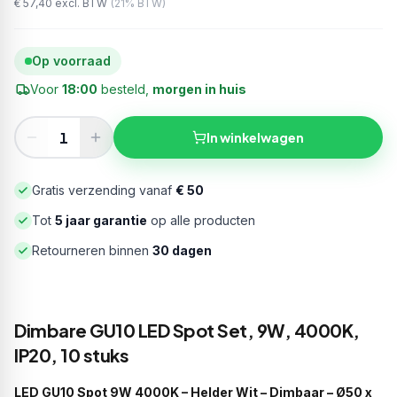
€ 57,40
excl. BTW
(
21
% BTW)
Op voorraad
Voor
18:00
besteld,
morgen in huis
In winkelwagen
Gratis verzending vanaf
€ 50
Tot
5 jaar garantie
op alle producten
Retourneren binnen
30 dagen
Dimbare GU10 LED Spot Set, 9W, 4000K,
IP20, 10 stuks
LED GU10 Spot 9W 4000K – Helder Wit – Dimbaar – Ø50 x