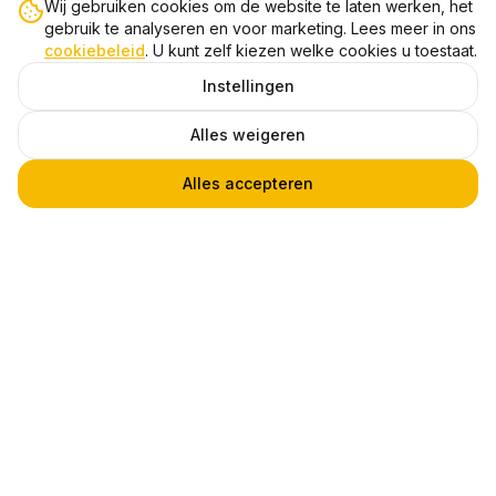
Wij gebruiken cookies om de website te laten werken, het
gebruik te analyseren en voor marketing. Lees meer in ons
cookiebeleid
. U kunt zelf kiezen welke cookies u toestaat.
Instellingen
Alles weigeren
Alles accepteren
Dimbare GU10 LED Spot Set, 9W, 4000K, IP20, 10 stuks
1
€ 69,45
Heb je een vraag?
Praat met een van onze experts! Via
telefoon, chat of email.