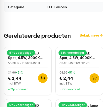
Categorie
LED Lampen
Gerelateerde producten
Bekijk meer
51
% voordeliger
51
% voordeliger
Dimbare GU10 LED
Dimbare GU10 LED
Spot, 4.5W, 3000K
Spot, 4.5W, 4000K
Warm Wit, IP20
Neutraal Wit, IP20
Art.nr:
1301-195-830-11
Art.nr:
1301-195-840-11
€4,99
-
51
%
€4,99
-
51
%
€ 2,44
€ 2,44
incl. BTW
incl. BTW
Op voorraad
Op voorraad
51
% voordeliger
13
% voordeliger
Dimbare GU10 LED
Dimbare Filament lamp