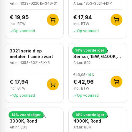
CCT 3000K-4000K-
Art.nr:
1023-G22015-346-31
Art.nr:
1353-3021-FIX-1
6500K, IP54, Zwart
€ 19,95
€ 17,94
incl. BTW
incl. BTW
Op voorraad
Op voorraad
14
% voordeliger
3021 serie diep
LED Plafondlamp,
metalen frame zwart
Sensor, 15W, 6400K,
IP65
Art.nr:
1353-3021-FIX-3
Art.nr:
802
€49,95
-
14
%
€ 17,94
€ 42,96
incl. BTW
incl. BTW
Op voorraad
Op voorraad
14
% voordeliger
14
% voordeliger
LED Plafondlamp,
LED Plafondlamp,
3000K, Rond
4000K, Rond
Art.nr:
803
Art.nr:
804