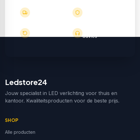
Gratis
Tot 5 jaar
verzending v.a.
garantie
€50
Deskundig
30 dagen retour
advies
Ledstore24
Jouw specialist in LED verlichting voor thuis en
kantoor. Kwaliteitsproducten voor de beste prijs.
SHOP
Alle producten