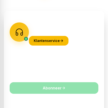
Heb je een vraag?
Praat met een van onze experts! Via
telefoon, chat of email.
Klantenservice
Abonneer nu op onze nieuwsbrief
Blijf op de hoogte over onze laatste acties
Abonneer
Door je aan te melden ga je akkoord met ons
privacybeleid