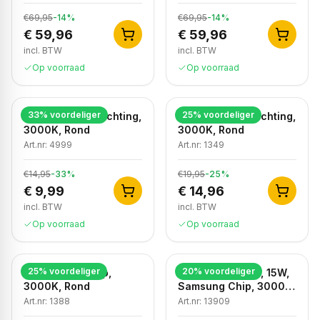
€69,95
-
14
%
€69,95
-
14
%
€ 59,96
€ 59,96
incl. BTW
incl. BTW
Op voorraad
Op voorraad
33
% voordeliger
25
% voordeliger
LED Plafondverlichting,
LED Plafondverlichting,
3000K, Rond
3000K, Rond
Art.nr:
4999
Art.nr:
1349
€14,95
-
33
%
€19,95
-
25
%
€ 9,99
€ 14,96
incl. BTW
incl. BTW
Op voorraad
Op voorraad
25
% voordeliger
20
% voordeliger
LED Plafondlamp,
LED Plafondlicht, 15W,
3000K, Rond
Samsung Chip, 3000K,
Vierkant
Art.nr:
1388
Art.nr:
13909