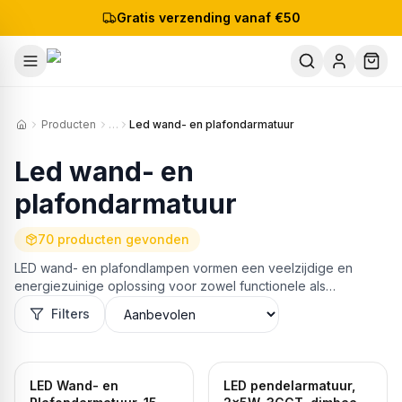
Gratis verzending vanaf €50
Producten
…
Led wand- en plafondarmatuur
Led wand- en
plafondarmatuur
70
producten
gevonden
LED wand- en plafondlampen vormen een veelzijdige en
energiezuinige oplossing voor zowel functionele als
sfeervolle verlichting. Deze categorie omvat een breed…
Filters
Lees meer
LED Wand- en
LED pendelarmatuur,