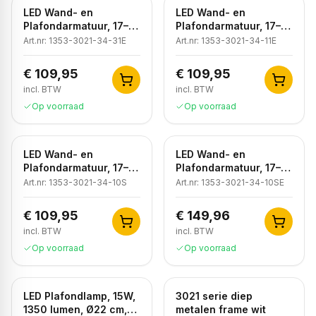
LED Wand- en
LED Wand- en
Plafondarmatuur, 17–
Plafondarmatuur, 17–
21W, 3000K/4000K,
21W Instelbaar,
Art.nr:
1353-3021-34-31E
Art.nr:
1353-3021-34-11E
Dimbaar, Noodunit,
3000K/4000K,
IP44, Zwart
Dimbaar, Noodunit,
€ 109,95
€ 109,95
IP44, Wit
incl. BTW
incl. BTW
Op voorraad
Op voorraad
LED Wand- en
LED Wand- en
Plafondarmatuur, 17–
Plafondarmatuur, 17–
21W Instelbaar,
21W Instelbaar,
Art.nr:
1353-3021-34-10S
Art.nr:
1353-3021-34-10SE
3000K/4000K, IP44
3000K/4000K, Sensor
+ Noodunit, IP44, Wit
€ 109,95
€ 149,96
incl. BTW
incl. BTW
Op voorraad
Op voorraad
LED Plafondlamp, 15W,
3021 serie diep
1350 lumen, Ø22 cm,
metalen frame wit