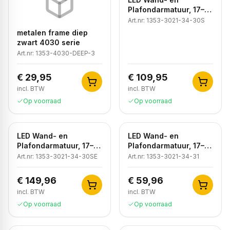
Plafondarmatuur, 17–
21W Instelbaar,
Art.nr:
1353-3021-34-30S
3000K/4000K, IP44
metalen frame diep
zwart 4030 serie
Art.nr:
1353-4030-DEEP-3
€ 29,95
€ 109,95
incl. BTW
incl. BTW
Op voorraad
Op voorraad
LED Wand- en
LED Wand- en
Plafondarmatuur, 17–
Plafondarmatuur, 17–
21W, Sensor, Noodunit,
21W Instelbaar,
Art.nr:
1353-3021-34-30SE
Art.nr:
1353-3021-34-31
3000K/4000K, IP44,
3000K/4000K,
Zwart
Dimbaar, IP44, Zwart
€ 149,96
€ 59,96
incl. BTW
incl. BTW
Op voorraad
Op voorraad