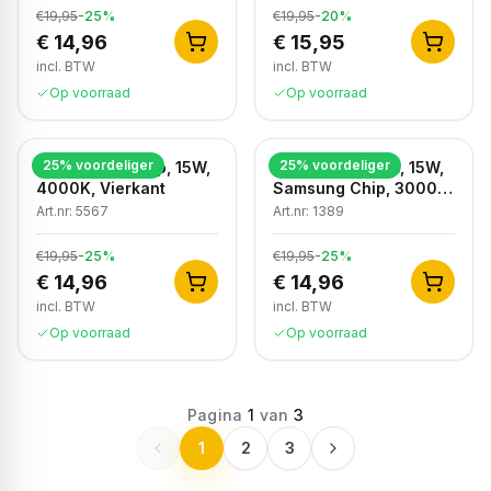
€19,95
-
25
%
€19,95
-
20
%
€ 14,96
€ 15,95
incl. BTW
incl. BTW
Op voorraad
Op voorraad
25
% voordeliger
25
% voordeliger
LED Plafondlamp, 15W,
LED Plafondlicht, 15W,
4000K, Vierkant
Samsung Chip, 3000K,
Rond
Art.nr:
5567
Art.nr:
1389
€19,95
-
25
%
€19,95
-
25
%
€ 14,96
€ 14,96
incl. BTW
incl. BTW
Op voorraad
Op voorraad
Pagina
1
van
3
1
2
3