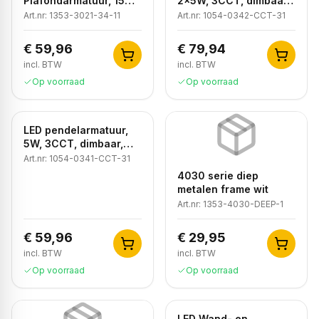
Plafondarmatuur, 15W,
2x5W, 3CCT, dimbaar,
3CCT, Sensor, IP54,
Zwart
Art.nr:
1353-3021-34-11
Art.nr:
1054-0342-CCT-31
Wit
€ 59,96
€ 79,94
incl. BTW
incl. BTW
Op voorraad
Op voorraad
LED pendelarmatuur,
5W, 3CCT, dimbaar,
Zwart
Art.nr:
1054-0341-CCT-31
4030 serie diep
metalen frame wit
Art.nr:
1353-4030-DEEP-1
€ 59,96
€ 29,95
incl. BTW
incl. BTW
Op voorraad
Op voorraad
LED Wand- en