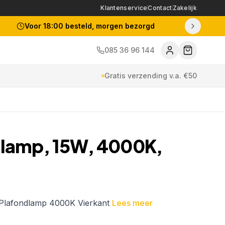
Klantenservice
Contact
Zakelijk
Voor 18:00 besteld, morgen bezorgd
085 36 96 144
Gratis verzending v.a. €50
dlamp, 15W, 4000K,
157610360
Plafondlamp 4000K Vierkant
Lees meer