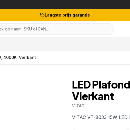
Laagste prijs garantie
k op naam, SKU of EAN...
, 4000K, Vierkant
1
/
8
LED Plafon
Vierkant
V-TAC
Artikelnr:
5567
EAN:
3800
V-TAC VT-8033 15W LED 