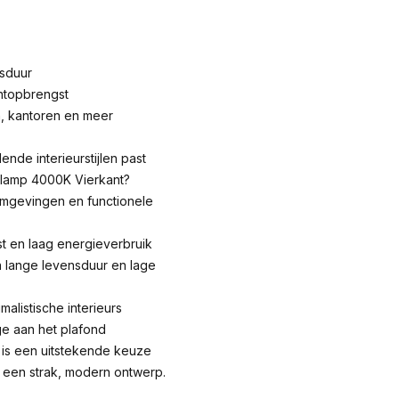
sduur
chtopbrengst
, kantoren en meer
lende interieurstijlen past
lamp 4000K Vierkant?
komgevingen en functionele
t en laag energieverbruik
 lange levensduur en lage
alistische interieurs
ge aan het plafond
is een uitstekende keuze
t een strak, modern ontwerp.