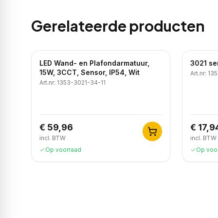
Gerelateerde producten
LED Wand- en Plafondarmatuur,
3021 se
15W, 3CCT, Sensor, IP54, Wit
Art.nr:
135
Art.nr:
1353-3021-34-11
€ 59,96
€ 17,9
incl. BTW
incl. BTW
Op voorraad
Op voo