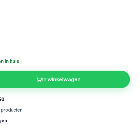
n in huis
In winkelwagen
50
e producten
gen