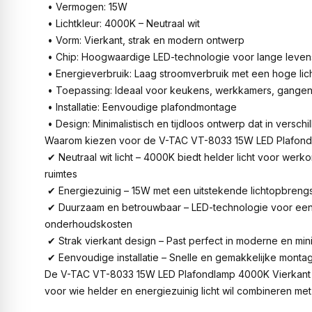
• Vermogen: 15W
• Lichtkleur: 4000K – Neutraal wit
• Vorm: Vierkant, strak en modern ontwerp
• Chip: Hoogwaardige LED-technologie voor lange leven
• Energieverbruik: Laag stroomverbruik met een hoge li
• Toepassing: Ideaal voor keukens, werkkamers, gangen
• Installatie: Eenvoudige plafondmontage
• Design: Minimalistisch en tijdloos ontwerp dat in verschil
Waarom kiezen voor de V-TAC VT-8033 15W LED Plafond
✔ Neutraal wit licht – 4000K biedt helder licht voor wer
ruimtes
✔ Energiezuinig – 15W met een uitstekende lichtopbrengs
✔ Duurzaam en betrouwbaar – LED-technologie voor een
onderhoudskosten
✔ Strak vierkant design – Past perfect in moderne en minim
✔ Eenvoudige installatie – Snelle en gemakkelijke monta
De V-TAC VT-8033 15W LED Plafondlamp 4000K Vierkant 
voor wie helder en energiezuinig licht wil combineren me