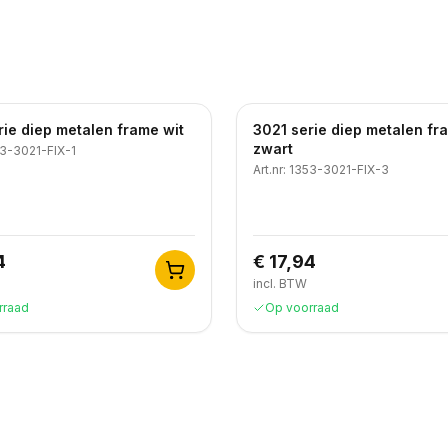
rie diep metalen frame wit
3021 serie diep metalen fr
zwart
3-3021-FIX-1
Art.nr:
1353-3021-FIX-3
4
€ 17,94
incl. BTW
rraad
Op voorraad