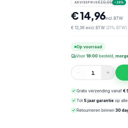
€19,95
ADVIESPRIJS
−
25
%
€ 14,96
incl. BTW
€ 12,36
excl. BTW
(
21
% BTW)
Op voorraad
Voor
18:00
besteld,
morge
Gratis verzending vanaf
€ 
Tot
5 jaar garantie
op all
Retourneren binnen
30 da