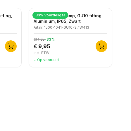
33
% voordeliger
tting,
Moderne wandlamp, GU10 fitting,
Aluminium, IP65, Zwart
Art.nr:
1500-1041-GU10-3 / W413
€14,95
-
33
%
€ 9,95
incl. BTW
Op voorraad