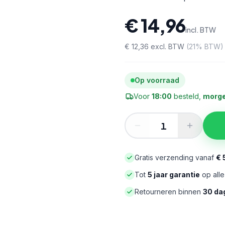
€ 14,96
incl. BTW
€ 12,36
excl. BTW
(
21
% BTW)
Op voorraad
Voor
18:00
besteld,
morge
Gratis verzending vanaf
€ 
Tot
5 jaar garantie
op all
Retourneren binnen
30 da