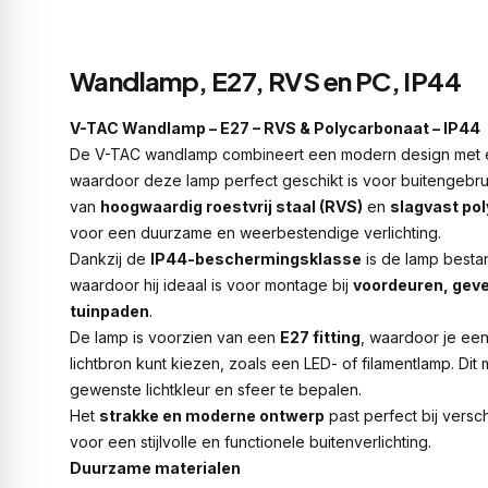
Wandlamp, E27, RVS en PC, IP44
V-TAC Wandlamp – E27 – RVS & Polycarbonaat – IP44
De V-TAC wandlamp combineert een modern design met e
waardoor deze lamp perfect geschikt is voor buitengebru
van
hoogwaardig roestvrij staal (RVS)
en
slagvast po
voor een duurzame en weerbestendige verlichting.
Dankzij de
IP44-beschermingsklasse
is de lamp besta
waardoor hij ideaal is voor montage bij
voordeuren, geve
tuinpaden
.
De lamp is voorzien van een
E27 fitting
, waardoor je ee
lichtbron kunt kiezen, zoals een LED- of filamentlamp. Dit
gewenste lichtkleur en sfeer te bepalen.
Het
strakke en moderne ontwerp
past perfect bij versc
voor een stijlvolle en functionele buitenverlichting.
Duurzame materialen