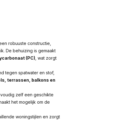
en robuuste constructie,
ik. De behuizing is gemaakt
lycarbonaat (PC)
, wat zorgt
nd tegen spatwater en stof,
ls, terrassen, balkons en
nvoudig zelf een geschikte
 maakt het mogelijk om de
hillende woningstijlen en zorgt