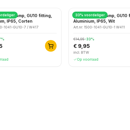
rdeliger
33
% voordeliger
 wandlamp, GU10 fitting,
Moderne wandlamp, GU10 fi
um, IP65, Corten
Aluminium, IP65, Wit
0-1041-GU10-7 / W417
Art.nr:
1500-1041-GU10-1 W411
7
%
€14,95
-
33
%
5
€ 9,95
incl. BTW
rraad
Op voorraad