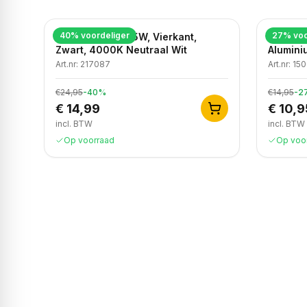
40
% voordeliger
27
% voo
LED Wandlamp, 5W, Vierkant,
Moderne
Zwart, 4000K Neutraal Wit
Alumini
Art.nr:
217087
Art.nr:
150
€24,95
-
40
%
€14,95
-
2
€ 14,99
€ 10,9
incl. BTW
incl. BTW
Op voorraad
Op voo