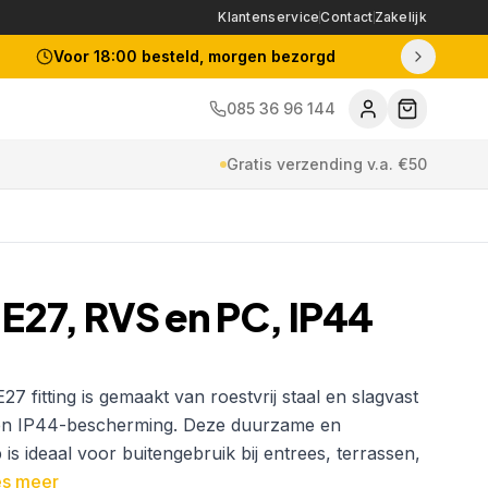
Klantenservice
Contact
Zakelijk
Voor 18:00 besteld, morgen bezorgd
085 36 96 144
Gratis verzending v.a. €50
27, RVS en PC, IP44
157617734
fitting is gemaakt van roestvrij staal en slagvast
een IP44-bescherming. Deze duurzame en
s ideaal voor buitengebruik bij entrees, terrassen,
s meer