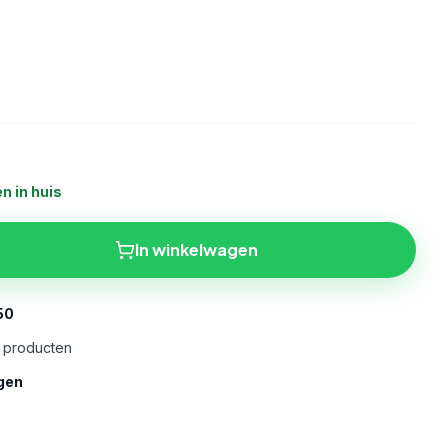
n in huis
In winkelwagen
50
e producten
gen