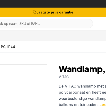
Laagste prijs garantie
k op naam, SKU of EAN...
 PC, IP44
1
/
5
Wandlamp, E
V-TAC
Artikelnr:
7514
EAN:
3800
De V-TAC wandlamp met E27 
polycarbonaat en heeft 
weerbestendige wandlamp i
balkons en tuinpaden.
Lee