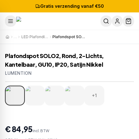
Gratis verzending vanaf €50
…
LED Plafondlampen
Plafondspot SOLO2, Rond, 2-Lichts, Kantelbaar, GU10, IP20, Satijn Nikkel
Plafondspot SOLO2, Rond, 2-Lichts,
Kantelbaar, GU10, IP20, Satijn Nikkel
LUMENTION
1
/
5
Artikelnr:
S624
EAN:
8721381541037
+1
€ 84,95
incl. BTW