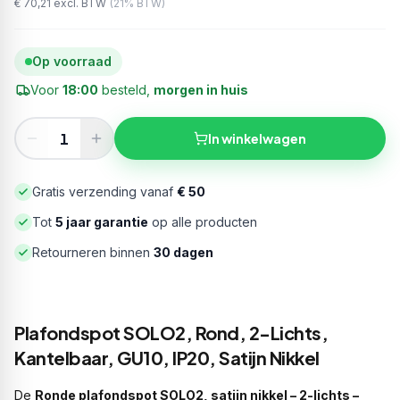
€ 70,21
excl. BTW
(
21
% BTW)
Op voorraad
Voor
18:00
besteld,
morgen in huis
In winkelwagen
Gratis verzending vanaf
€ 50
Tot
5 jaar garantie
op alle producten
Retourneren binnen
30 dagen
Plafondspot SOLO2, Rond, 2-Lichts,
Kantelbaar, GU10, IP20, Satijn Nikkel
De
Ronde plafondspot SOLO2, satijn nikkel – 2-lichts –