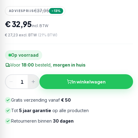
€37,95
ADVIESPRIJS
−
13
%
€ 32,95
incl. BTW
€ 27,23
excl. BTW
(
21
% BTW)
Op voorraad
Voor
18:00
besteld,
morgen in huis
In winkelwagen
Gratis verzending vanaf
€ 50
Tot
5 jaar garantie
op alle producten
Retourneren binnen
30 dagen