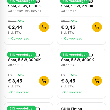
51
% voordeliger
51
% voordeliger
Dimbare GU10 LED
Dimbare GU10 LED
Spot, 4.5W, 6500K
Spot, 5,5W, 2700K
Koud Wit, IP20
Warm Wit, IP20
Art.nr:
1301-195-865-11
Art.nr:
1127
€4,99
-
51
%
€6,99
-
51
%
€ 2,44
€ 3,45
incl. BTW
incl. BTW
Op voorraad
Op voorraad
51
% voordeliger
51
% voordeliger
Dimbare GU10 LED
Dimbare GU10 LED
Spot, 5,5W, 3000K
Spot, 5,5W, 4000K
Warm Wit, IP20
Neutraal Wit, IP20
Art.nr:
1130
Art.nr:
1140
€6,99
-
51
%
€6,99
-
51
%
€ 3,45
€ 3,45
incl. BTW
incl. BTW
Op voorraad
Op voorraad
51
% voordeliger
Dimbare GU10 LED
GU10 Fitting