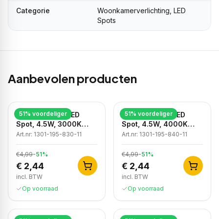
Categorie
Woonkamerverlichting, LED
Spots
Aanbevolen producten
51
% voordeliger
51
% voordeliger
Dimbare GU10 LED
Dimbare GU10 LED
Spot, 4.5W, 3000K
Spot, 4.5W, 4000K
Warm Wit, IP20
Neutraal Wit, IP20
Art.nr:
1301-195-830-11
Art.nr:
1301-195-840-11
€4,99
-
51
%
€4,99
-
51
%
€ 2,44
€ 2,44
incl. BTW
incl. BTW
Op voorraad
Op voorraad