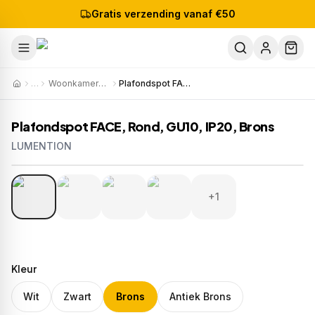
Gratis verzending vanaf €50
…
Woonkamerverlichting
Plafondspot FACE, Rond, GU10, IP20, Brons
Plafondspot FACE, Rond, GU10, IP20, Brons
LUMENTION
1
/
5
Artikelnr:
S817
EAN:
8721381540665
+1
Kleur
Wit
Zwart
Brons
Antiek Brons