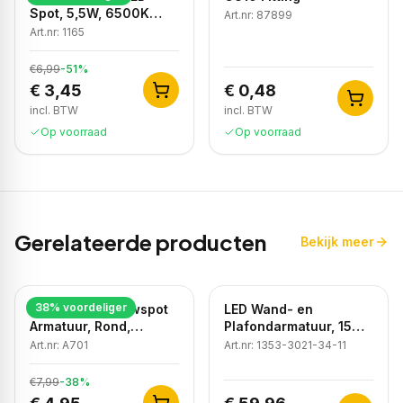
Spot, 5,5W, 6500K
Art.nr:
87899
Koud Wit, IP20
Art.nr:
1165
€6,99
-
51
%
€ 3,45
€ 0,48
incl. BTW
incl. BTW
Op voorraad
Op voorraad
Gerelateerde producten
Bekijk meer
38
% voordeliger
LED GU10 Inbouwspot
LED Wand- en
Armatuur, Rond,
Plafondarmatuur, 15W,
Kantelbaar, IP20, Wit
3CCT, Sensor, IP54,
Art.nr:
A701
Art.nr:
1353-3021-34-11
Wit
€7,99
-
38
%