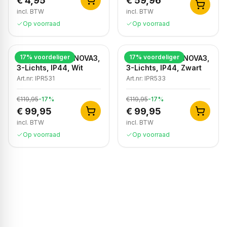
€ 4,95
€ 59,96
incl. BTW
incl. BTW
Op voorraad
Op voorraad
17
% voordeliger
17
% voordeliger
Badkamer Spot NOVA3,
Badkamer Spot NOVA3,
3-Lichts, IP44, Wit
3-Lichts, IP44, Zwart
Art.nr:
IPR531
Art.nr:
IPR533
€119,95
-
17
%
€119,95
-
17
%
€ 99,95
€ 99,95
incl. BTW
incl. BTW
Op voorraad
Op voorraad