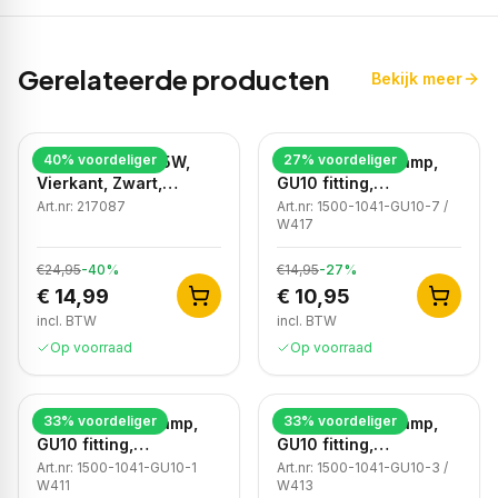
Gerelateerde producten
Bekijk meer
40
% voordeliger
27
% voordeliger
LED Wandlamp, 5W,
Moderne wandlamp,
Vierkant, Zwart,
GU10 fitting,
4000K Neutraal Wit
Aluminium, IP65,
Art.nr:
217087
Art.nr:
1500-1041-GU10-7 /
Corten
W417
€24,95
-
40
%
€14,95
-
27
%
€ 14,99
€ 10,95
incl. BTW
incl. BTW
Op voorraad
Op voorraad
33
% voordeliger
33
% voordeliger
Moderne wandlamp,
Moderne wandlamp,
GU10 fitting,
GU10 fitting,
Aluminium, IP65, Wit
Aluminium, IP65, Zwart
Art.nr:
1500-1041-GU10-1
Art.nr:
1500-1041-GU10-3 /
W411
W413