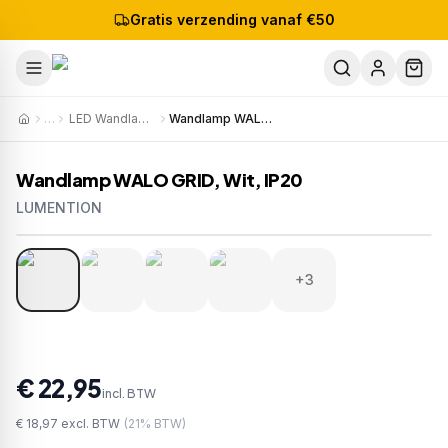
Gratis verzending vanaf €50
…
LED Wandlampen
Wandlamp WALO GRID, Wit, IP20
Wandlamp WALO GRID, Wit, IP20
LUMENTION
1
/
7
Artikelnr:
W291
EAN:
8721381540764
+3
€ 22,95
incl. BTW
€ 18,97
excl. BTW
(
21
% BTW)