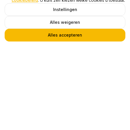
cookiebeleid
. U kunt zelf kiezen welke cookies u toestaat.
Instellingen
Alles weigeren
Alles accepteren
Wandlamp WALO GRID, Wit, IP20
1
€ 22,95
Heb je een vraag?
Praat met een van onze experts! Via
telefoon, chat of email.
Klantenservice