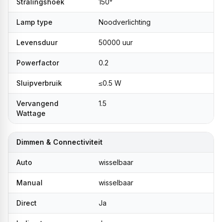
Stralingshoek
150°
Lamp type
Noodverlichting
Levensduur
50000 uur
Powerfactor
0.2
Sluipverbruik
≤0.5 W
Vervangend
1.5
Wattage
Dimmen & Connectiviteit
Auto
wisselbaar
Manual
wisselbaar
Direct
Ja