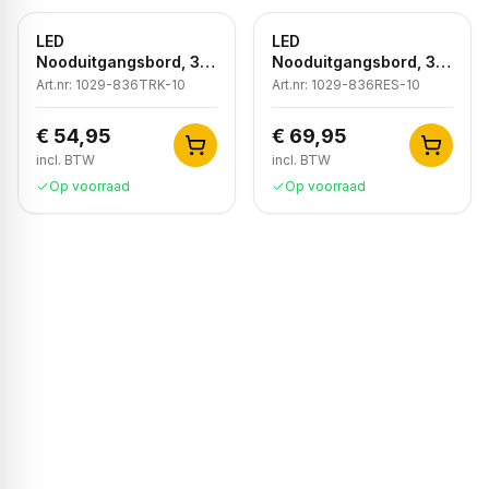
LED
LED
Nooduitgangsbord, 3H,
Nooduitgangsbord, 3H,
IP20, Wit
IP20, Wit
Art.nr:
1029-836TRK-10
Art.nr:
1029-836RES-10
€ 54,95
€ 69,95
incl. BTW
incl. BTW
Op voorraad
Op voorraad