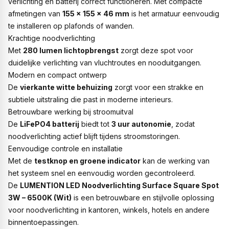
verlichting en batterij correct functioneren. Met compacte
afmetingen van
155 × 155 × 46 mm
is het armatuur eenvoudig
te installeren op plafonds of wanden.
Krachtige noodverlichting
Met
280 lumen lichtopbrengst
zorgt deze spot voor
duidelijke verlichting van vluchtroutes en nooduitgangen.
Modern en compact ontwerp
De
vierkante witte behuizing
zorgt voor een strakke en
subtiele uitstraling die past in moderne interieurs.
Betrouwbare werking bij stroomuitval
De
LiFePO4 batterij
biedt tot
3 uur autonomie
, zodat
noodverlichting actief blijft tijdens stroomstoringen.
Eenvoudige controle en installatie
Met de
testknop en groene indicator
kan de werking van
het systeem snel en eenvoudig worden gecontroleerd.
De
LUMENTION LED Noodverlichting Surface Square Spot
3W – 6500K (Wit)
is een betrouwbare en stijlvolle oplossing
voor noodverlichting in kantoren, winkels, hotels en andere
binnentoepassingen.