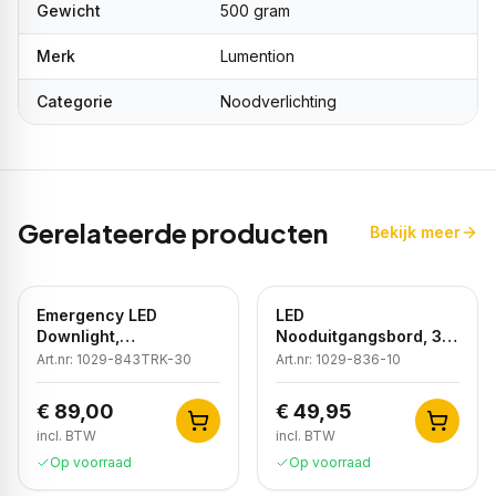
Gewicht
500 gram
Merk
Lumention
Categorie
Noodverlichting
Gerelateerde producten
Bekijk meer
Emergency LED
LED
Downlight,
Nooduitgangsbord, 3H,
Spanningsrail, 6500K,
IP20
Art.nr:
1029-843TRK-30
Art.nr:
1029-836-10
3 Uur Noodverlichting,
Zwart
€ 89,00
€ 49,95
incl. BTW
incl. BTW
Op voorraad
Op voorraad