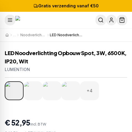
Gratis verzending vanaf €50
…
Noodverlichting
LED Noodverlichting Opbouw Spot, 3W, 6500K, IP20, Wit
LED Noodverlichting Opbouw Spot, 3W, 6500K,
IP20, Wit
LUMENTION
1
/
8
Artikelnr:
1029-842SQ-10
EAN:
8720618183323
+4
€ 52,95
incl. BTW