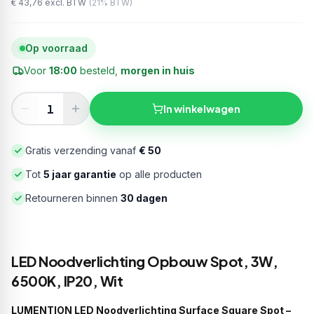
€ 43,76
excl. BTW
(
21
% BTW)
Op voorraad
Voor
18:00
besteld,
morgen in huis
In winkelwagen
Gratis verzending vanaf
€ 50
Tot
5 jaar garantie
op alle producten
Retourneren binnen
30 dagen
LED Noodverlichting Opbouw Spot, 3W,
6500K, IP20, Wit
LUMENTION LED Noodverlichting Surface Square Spot –