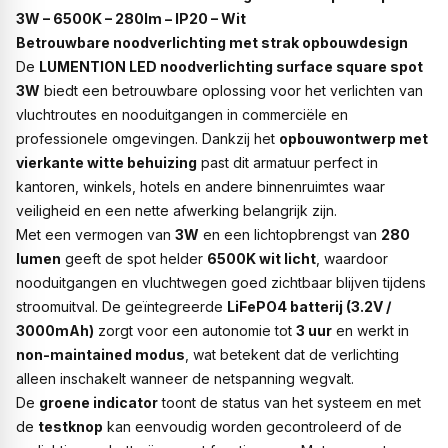
3W – 6500K – 280lm – IP20 – Wit
Betrouwbare noodverlichting met strak opbouwdesign
De
LUMENTION LED noodverlichting surface square spot
3W
biedt een betrouwbare oplossing voor het verlichten van
vluchtroutes en nooduitgangen in commerciële en
professionele omgevingen. Dankzij het
opbouwontwerp met
vierkante witte behuizing
past dit armatuur perfect in
kantoren, winkels, hotels en andere binnenruimtes waar
veiligheid en een nette afwerking belangrijk zijn.
Met een vermogen van
3W
en een lichtopbrengst van
280
lumen
geeft de spot helder
6500K wit licht
, waardoor
nooduitgangen en vluchtwegen goed zichtbaar blijven tijdens
stroomuitval. De geïntegreerde
LiFePO4 batterij (3.2V /
3000mAh)
zorgt voor een autonomie tot
3 uur
en werkt in
non-maintained modus
, wat betekent dat de verlichting
alleen inschakelt wanneer de netspanning wegvalt.
De
groene indicator
toont de status van het systeem en met
de
testknop
kan eenvoudig worden gecontroleerd of de