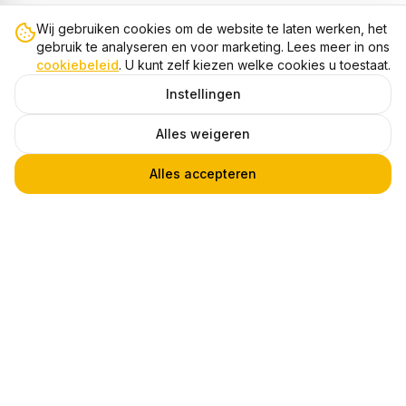
Wij gebruiken cookies om de website te laten werken, het
gebruik te analyseren en voor marketing. Lees meer in ons
cookiebeleid
. U kunt zelf kiezen welke cookies u toestaat.
Instellingen
Alles weigeren
Alles accepteren
LED Noodverlichting Opbouw Spot, 3W, 6500K, IP20, Wit
1
€ 52,95
Heb je een vraag?
Praat met een van onze experts! Via