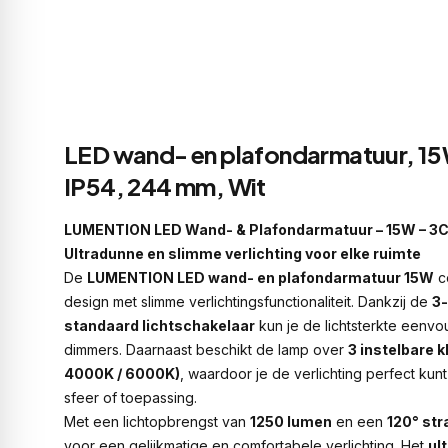
LED wand- en plafondarmatuur, 15
IP54, 244 mm, Wit
LUMENTION LED Wand- & Plafondarmatuur – 15W – 3CC
Ultradunne en slimme verlichting voor elke ruimte
De
LUMENTION LED wand- en plafondarmatuur 15W
c
design met slimme verlichtingsfunctionaliteit. Dankzij de
3-
standaard lichtschakelaar
kun je de lichtsterkte eenv
dimmers. Daarnaast beschikt de lamp over
3 instelbare 
4000K / 6000K)
, waardoor je de verlichting perfect k
sfeer of toepassing.
Met een lichtopbrengst van
1250 lumen
en een
120° str
voor een gelijkmatige en comfortabele verlichting. Het
ul