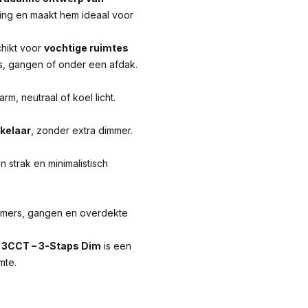
ing en maakt hem ideaal voor
hikt voor
vochtige ruimtes
s, gangen of onder een afdak.
rm, neutraal of koel licht.
akelaar
, zonder extra dimmer.
 strak en minimalistisch
amers, gangen en overdekte
 3CCT – 3-Staps Dim
is een
mte.