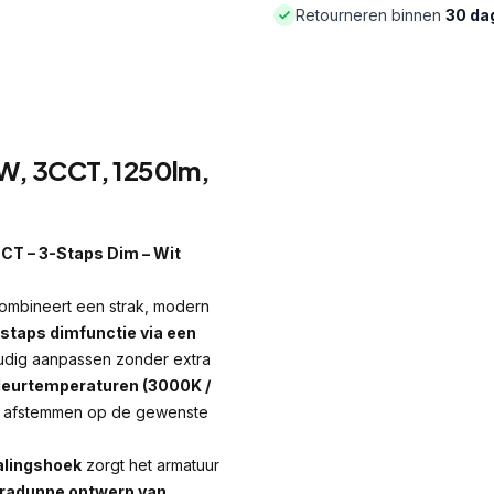
Retourneren binnen
30 da
W, 3CCT, 1250lm,
T – 3-Staps Dim – Wit
ombineert een strak, modern
staps dimfunctie via een
oudig aanpassen zonder extra
kleurtemperaturen (3000K /
unt afstemmen op de gewenste
alingshoek
zorgt het armatuur
tradunne ontwerp van