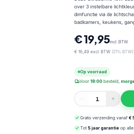
over 3 instelbare lichtkl
dimfunctie via de lichtsch
badkamers, keukens, gang
€ 19,95
incl. BTW
€ 16,49
excl. BTW
(
21
% BTW)
Op voorraad
Voor
18:00
besteld,
morge
Gratis verzending vanaf
€ 
Tot
5 jaar garantie
op all