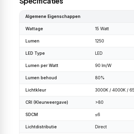
Specificaties
Algemene Eigenschappen
Wattage
15 Watt
Lumen
1250
LED Type
LED
Lumen per Watt
90 lm/W
Lumen behoud
80%
Lichtkleur
3000K / 4000K / 6
CRI (Kleurweergave)
>80
SDCM
≤6
Lichtdistributie
Direct