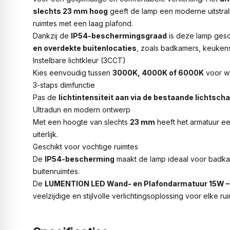
slechts 23 mm hoog
geeft de lamp een moderne uitstral
ruimtes met een laag plafond.
Dankzij de
IP54-beschermingsgraad
is deze lamp gesc
en overdekte buitenlocaties
, zoals badkamers, keuken
Instelbare lichtkleur (3CCT)
Kies eenvoudig tussen
3000K, 4000K of 6000K
voor wa
3-staps dimfunctie
Pas de
lichtintensiteit aan via de bestaande lichtsch
Ultradun en modern ontwerp
Met een hoogte van slechts
23 mm
heeft het armatuur een
uiterlijk.
Geschikt voor vochtige ruimtes
De
IP54-bescherming
maakt de lamp ideaal voor badk
buitenruimtes.
De
LUMENTION LED Wand- en Plafondarmatuur 15W –
veelzijdige en stijlvolle verlichtingsoplossing voor elke rui