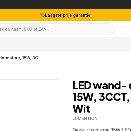
Laagste prijs garantie
k op naam, SKU of EAN...
LED wand- en plafondarmatuur, 15W, 3CCT, 1250lm, IP54, 244 mm, Wit
1
/
5
LED wand- 
15W, 3CCT,
Wit
LUMENTION
Artikelnr:
113302-25015-34
Deze ultradunne 15W LED 