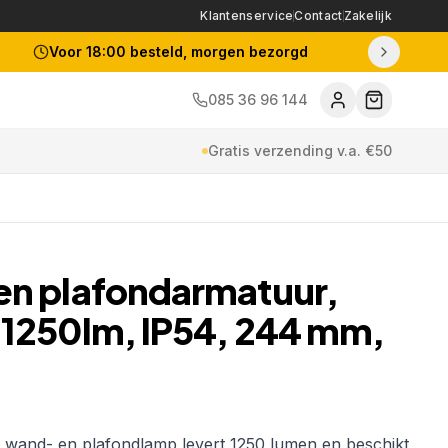
Klantenservice
Contact
Zakelijk
Voor 18:00 besteld, morgen bezorgd
085 36 96 144
Gratis verzending v.a. €50
en plafondarmatuur,
 1250lm, IP54, 244 mm,
6-11
EAN:
8720618183019
wand- en plafondlamp levert 1250 lumen en beschikt