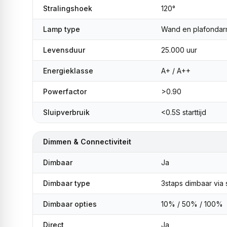
Stralingshoek
120°
Lamp type
Wand en plafondar
Levensduur
25.000 uur
Energieklasse
A+ / A++
Powerfactor
>0.90
Sluipverbruik
<0.5S starttijd
Dimmen & Connectiviteit
Dimbaar
Ja
Dimbaar type
3staps dimbaar via
Dimbaar opties
10% / 50% / 100%
Direct
Ja