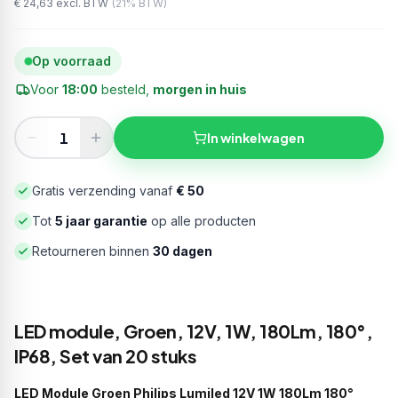
€ 24,63
excl. BTW
(
21
% BTW)
Op voorraad
Voor
18:00
besteld,
morgen in huis
In winkelwagen
Gratis verzending vanaf
€ 50
Tot
5 jaar garantie
op alle producten
Retourneren binnen
30 dagen
LED module, Groen, 12V, 1W, 180Lm, 180°,
IP68, Set van 20 stuks
LED Module Groen Philips Lumiled 12V 1W 180Lm 180°