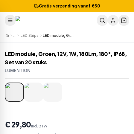
Gratis verzending vanaf €50
…
LED Strips
LED module, Groen, 12V, 1W, 180Lm, 180°, IP68, Set van 20 stuks
LED module, Groen, 12V, 1W, 180Lm, 180°, IP68,
Set van 20 stuks
LUMENTION
1
/
3
Artikelnr:
M101G
EAN:
8721381541303
€ 29,80
incl. BTW