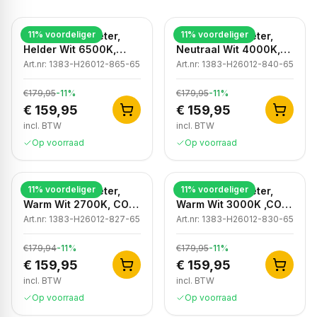
11
% voordeliger
11
% voordeliger
LED strip, 50 meter,
LED strip, 50 meter,
Helder Wit 6500K,
Neutraal Wit 4000K,
COB, High Voltage,
COB, High Voltage,
Art.nr:
1383-H26012-865-65
Art.nr:
1383-H26012-840-65
220V, IP65
220V, IP65
€179,95
-
11
%
€179,95
-
11
%
€ 159,95
€ 159,95
incl. BTW
incl. BTW
Op voorraad
Op voorraad
11
% voordeliger
11
% voordeliger
LED strip, 50 meter,
LED strip, 50 meter,
Warm Wit 2700K, COB,
Warm Wit 3000K ,COB,
High Voltage, 50 meter,
High Voltage, 220V,
Art.nr:
1383-H26012-827-65
Art.nr:
1383-H26012-830-65
220V, IP65
IP65
€179,94
-
11
%
€179,95
-
11
%
€ 159,95
€ 159,95
incl. BTW
incl. BTW
Op voorraad
Op voorraad