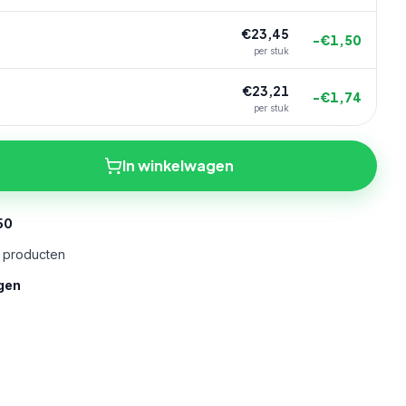
€
23,45
−€
1,50
per stuk
€
23,21
−€
1,74
per stuk
In winkelwagen
50
e producten
gen