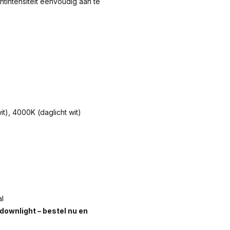
htintensiteit eenvoudig aan te
t), 4000K (daglicht wit)
l
 downlight – bestel nu en