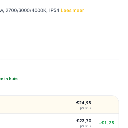
31
EAN:
8721082002370
9w, 2700/3000/4000K, IP54
Lees meer
)
n in huis
€
24,95
per stuk
€
23,70
−€
1,25
per stuk