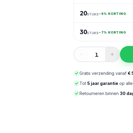
20
−
6% KORTING
STUKS
30
−
7% KORTING
STUKS
Gratis verzending vanaf
€ 
Tot
5 jaar garantie
op all
Retourneren binnen
30 da