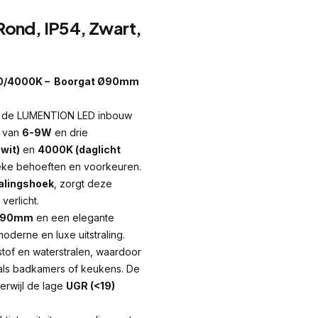
nd, IP54, Zwart,
00/4000K – Boorgat Ø90mm
 met de LUMENTION LED inbouw
n van
6-9W
en drie
wit)
en
4000K (daglicht
fieke behoeften en voorkeuren.
alingshoek
, zorgt deze
verlicht.
 Ø90mm
en een elegante
oderne en luxe uitstraling.
 stof en waterstralen, waardoor
zoals badkamers of keukens. De
terwijl de lage
UGR (<19)