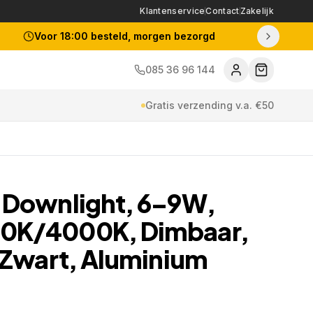
Klantenservice
Contact
Zakelijk
Voor 18:00 besteld, morgen bezorgd
085 36 96 144
Gratis verzending v.a. €50
 Downlight, 6–9W,
0K/4000K, Dimbaar,
 Zwart, Aluminium