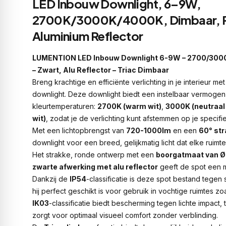
LED Inbouw Downlight, 6–9W,
2700K/3000K/4000K, Dimbaar, Ro
Aluminium Reflector
LUMENTION LED Inbouw Downlight 6-9W – 2700/30
– Zwart, Alu Reflector – Triac Dimbaar
Breng krachtige en efficiënte verlichting in je interieur
downlight. Deze downlight biedt een instelbaar vermoge
kleurtemperaturen:
2700K (warm wit)
,
3000K (neutraal 
wit)
, zodat je de verlichting kunt afstemmen op je speci
Met een lichtopbrengst van
720-1000lm
en een
60° str
downlight voor een breed, gelijkmatig licht dat elke ruimte 
Het strakke, ronde ontwerp met een
boorgatmaat van
zwarte afwerking met alu reflector
geeft de spot een m
Dankzij de
IP54
-classificatie is deze spot bestand tegen
hij perfect geschikt is voor gebruik in vochtige ruimtes 
IK03
-classificatie biedt bescherming tegen lichte impact, 
zorgt voor optimaal visueel comfort zonder verblinding.