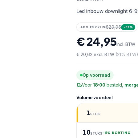
Artikelnr:
927-D1109-CCT-
Led inbouw downlight 6-
€29,95
ADVIESPRIJS
−
17
%
€ 24,95
incl. BTW
€ 20,62
excl. BTW
(
21
% BTW
Op voorraad
Voor
18:00
besteld,
morge
Volume voordeel
1
STUK
10
−
5% KORTING
STUKS