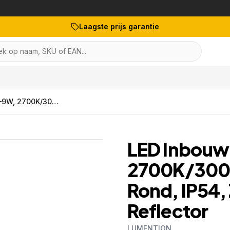
Laagste prijs garantie
k op naam, SKU of EAN...
LED Inbouw Downlight, 6–9W, 2700K/3000K/4000K, Dimbaar, Rond, IP54, Zwart, Aluminium Reflector
1
/
9
LED Inbouw
2700K/300
Rond, IP54,
Reflector
LUMENTION