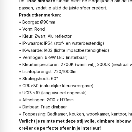
De
Triac dimbare
functie biedt de mogelijkheid om de lic
passen, zodat je altijd de juiste sfeer creëert.
Productkenmerken:
• Boorgat: Ø90mm
• Vorm: Rond
• Kleur: Zwart, Alu reflector
• IP-waarde: IP54 (stof- en waterbestendig)
• IK-waarde: IK03 (lichte impactbestendigheid)
• Vermogen: 6-9W LED (instelbaar)
• Kleurtemperaturen: 2700K (warm wit), 3000K (neutraal wi
• Lichtopbrengst: 720/1000lm
• Stralingshoek: 60°
• CRI: ≥80 (natuurlijke kleurweergave)
• UGR: <19 (laag visueel ongemak)
• Afmetingen: Ø110 x H71mm
• Dimbaar: Triac dimbaar
• Toepassing: Badkamer, keuken, woonkamer, kantoor, ha
Verlicht je ruimte met deze stijlvolle, dimbare inbouw
creëer de perfecte sfeer in je interieur!