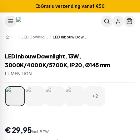
Gratis verzending vanaf €50
…
LED Downlights
LED Inbouw Downlight, 13W, 3000K/4000K/5700K, IP20, Ø145 mm
LED Inbouw Downlight, 13W,
3000K/4000K/5700K, IP20, Ø145 mm
LUMENTION
1
/
6
Artikelnr:
804-D13813-346-10
+2
€ 29,95
incl. BTW