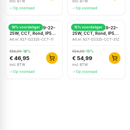
incl. BTW
incl. BTW
Op voorraad
Op voorraad
18
% voordeliger
15
% voordeliger
LED Downlight, 19–22–
LED Downlight, 19–22–
25W, CCT, Rond, IP54,
25W, CCT, Rond, IP54,
Dimbaar, Wit
Dimbaar, Zwart
Art.nr:
927-D2325-CCT-11
Art.nr:
927-D2325-CCT-31Z
€56,99
-
18
%
€64,99
-
15
%
€ 46,95
€ 54,99
incl. BTW
incl. BTW
Op voorraad
Op voorraad