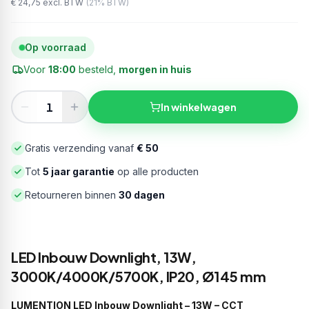
€ 24,75
excl. BTW
(
21
% BTW)
Op voorraad
Voor
18:00
besteld,
morgen in huis
In winkelwagen
Gratis verzending vanaf
€ 50
Tot
5 jaar garantie
op alle producten
Retourneren binnen
30 dagen
LED Inbouw Downlight, 13W,
3000K/4000K/5700K, IP20, Ø145 mm
LUMENTION LED Inbouw Downlight – 13W – CCT