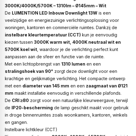
3000K/4000K/5700K – 1310lm – Ø145mm – Wit
De
LUMENTION LED Inbouw Downlight 13W
is een
veelzijdige en energiezuinige verlichtingsoplossing voor
woningen, kantoren en commerciële ruimtes. Dankzij de
instelbare kleurtemperatuur (CCT)
kun je eenvoudig
kiezen tussen
3000K warm wit, 4000K neutraal wit en
5700K koel wit
, waardoor je de verlichting perfect kunt
aanpassen aan de sfeer en functie van de ruimte.
Met een lichtopbrengst van
1310 lumen
en een
stralingshoek van 90°
zorgt deze downlight voor een
krachtige en gelijkmatige verlichting. Het compacte ontwerp
met een
diameter van 145 mm
en een
zaagmaat van Ø121
mm
maakt installatie eenvoudig in verschillende plafonds.
De
CRI ≥80
zorgt voor een natuurlijke kleurweergave, terwijl
de
IP20-bescherming
de lamp geschikt maakt voor gebruik
in droge binnenruimtes zoals woonkamers, kantoren, winkels
en gangen.
Instelbare lichtkleur (CCT)