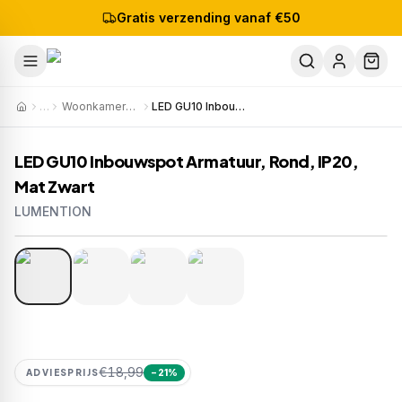
Gratis verzending vanaf €50
…
Woonkamerverlichting
LED GU10 Inbouwspot Armatuur, Rond, IP20, Mat Zwart
LED GU10 Inbouwspot Armatuur, Rond, IP20,
Mat Zwart
LUMENTION
1
/
4
Artikelnr:
408-P73-3
€18,99
ADVIESPRIJS
−
21
%