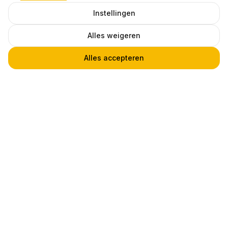
Instellingen
Alles weigeren
Alles accepteren
LED GU10 Inbouwspot Armatuur, Rond, IP20, Mat Zwart
1
€ 14,96
Heb je een vraag?
Praat met een van onze experts! Via
telefoon, chat of email.
Klantenservice