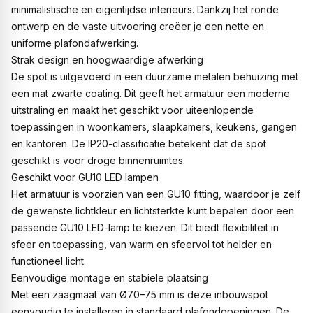
minimalistische en eigentijdse interieurs. Dankzij het ronde
ontwerp en de vaste uitvoering creëer je een nette en
uniforme plafondafwerking.
Strak design en hoogwaardige afwerking
De spot is uitgevoerd in een duurzame metalen behuizing met
een mat zwarte coating. Dit geeft het armatuur een moderne
uitstraling en maakt het geschikt voor uiteenlopende
toepassingen in woonkamers, slaapkamers, keukens, gangen
en kantoren. De IP20-classificatie betekent dat de spot
geschikt is voor droge binnenruimtes.
Geschikt voor GU10 LED lampen
Het armatuur is voorzien van een GU10 fitting, waardoor je zelf
de gewenste lichtkleur en lichtsterkte kunt bepalen door een
passende GU10 LED-lamp te kiezen. Dit biedt flexibiliteit in
sfeer en toepassing, van warm en sfeervol tot helder en
functioneel licht.
Eenvoudige montage en stabiele plaatsing
Met een zaagmaat van Ø70–75 mm is deze inbouwspot
eenvoudig te installeren in standaard plafondopeningen. De