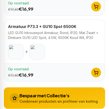
Op voorraad
€
16,99
€
17,40
Armatuur P73.3 + GU10 Spot 6500K
LED GU10 Inbouwspot Armatuur, Rond, IP20, Mat Zwart +
Dimbare GU10 LED Spot, 4.5W, 6500K Koud Wit, IP20
Op voorraad
€
16,99
€
17,40
Bespaar met Collectie's
Combineer producten en profiteer van korting