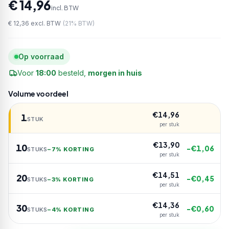
€ 14,96
incl. BTW
€ 12,36
excl. BTW
(
21
% BTW)
Op voorraad
Voor
18:00
besteld,
morgen in huis
Volume voordeel
€
14,96
1
STUK
per stuk
€
13,90
10
−€
1,06
STUKS
−
7% KORTING
per stuk
€
14,51
20
−€
0,45
STUKS
−
3% KORTING
per stuk
€
14,36
30
−€
0,60
STUKS
−
4% KORTING
per stuk