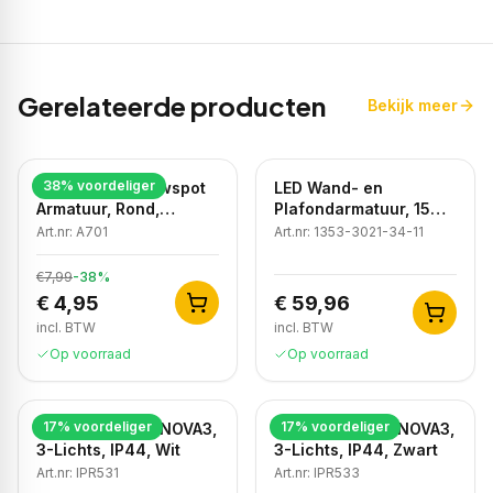
Gerelateerde producten
Bekijk meer
38
% voordeliger
LED GU10 Inbouwspot
LED Wand- en
Armatuur, Rond,
Plafondarmatuur, 15W,
Kantelbaar, IP20, Wit
3CCT, Sensor, IP54,
Art.nr:
A701
Art.nr:
1353-3021-34-11
Wit
€7,99
-
38
%
€ 4,95
€ 59,96
incl. BTW
incl. BTW
Op voorraad
Op voorraad
17
% voordeliger
17
% voordeliger
Badkamer Spot NOVA3,
Badkamer Spot NOVA3,
3-Lichts, IP44, Wit
3-Lichts, IP44, Zwart
Art.nr:
IPR531
Art.nr:
IPR533