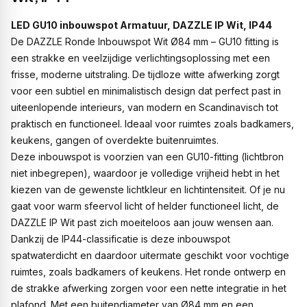
LED GU10 inbouwspot Armatuur, DAZZLE IP Wit, IP44
De DAZZLE Ronde Inbouwspot Wit Ø84 mm – GU10 fitting is
een strakke en veelzijdige verlichtingsoplossing met een
frisse, moderne uitstraling. De tijdloze witte afwerking zorgt
voor een subtiel en minimalistisch design dat perfect past in
uiteenlopende interieurs, van modern en Scandinavisch tot
praktisch en functioneel. Ideaal voor ruimtes zoals badkamers,
keukens, gangen of overdekte buitenruimtes.
Deze inbouwspot is voorzien van een GU10-fitting (lichtbron
niet inbegrepen), waardoor je volledige vrijheid hebt in het
kiezen van de gewenste lichtkleur en lichtintensiteit. Of je nu
gaat voor warm sfeervol licht of helder functioneel licht, de
DAZZLE IP Wit past zich moeiteloos aan jouw wensen aan.
Dankzij de IP44-classificatie is deze inbouwspot
spatwaterdicht en daardoor uitermate geschikt voor vochtige
ruimtes, zoals badkamers of keukens. Het ronde ontwerp en
de strakke afwerking zorgen voor een nette integratie in het
plafond. Met een buitendiameter van Ø84 mm en een