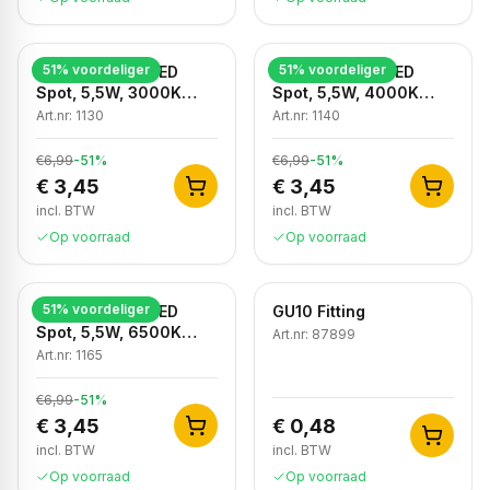
51
% voordeliger
51
% voordeliger
Dimbare GU10 LED
Dimbare GU10 LED
Spot, 5,5W, 3000K
Spot, 5,5W, 4000K
Warm Wit, IP20
Neutraal Wit, IP20
Art.nr:
1130
Art.nr:
1140
€6,99
-
51
%
€6,99
-
51
%
€ 3,45
€ 3,45
incl. BTW
incl. BTW
Op voorraad
Op voorraad
51
% voordeliger
Dimbare GU10 LED
GU10 Fitting
Spot, 5,5W, 6500K
Art.nr:
87899
Koud Wit, IP20
Art.nr:
1165
€6,99
-
51
%
€ 3,45
€ 0,48
incl. BTW
incl. BTW
Op voorraad
Op voorraad