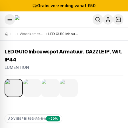
Gratis verzending vanaf €50
…
Woonkamerverlichting
LED GU10 Inbouwspot Armatuur, DAZZLE IP, Wit, IP44
LED GU10 Inbouwspot Armatuur, DAZZLE IP, Wit,
IP44
LUMENTION
1
/
4
Artikelnr:
IPA701
EAN:
8721381540955
€24,95
ADVIESPRIJS
−
20
%