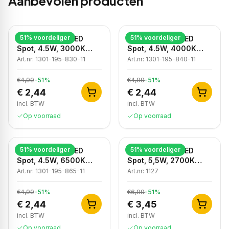
Aanbevolen producten
51
% voordeliger
51
% voordeliger
Dimbare GU10 LED
Dimbare GU10 LED
Spot, 4.5W, 3000K
Spot, 4.5W, 4000K
Warm Wit, IP20
Neutraal Wit, IP20
Art.nr:
1301-195-830-11
Art.nr:
1301-195-840-11
€4,99
-
51
%
€4,99
-
51
%
€ 2,44
€ 2,44
incl. BTW
incl. BTW
Op voorraad
Op voorraad
51
% voordeliger
51
% voordeliger
Dimbare GU10 LED
Dimbare GU10 LED
Spot, 4.5W, 6500K
Spot, 5,5W, 2700K
Koud Wit, IP20
Warm Wit, IP20
Art.nr:
1301-195-865-11
Art.nr:
1127
€4,99
-
51
%
€6,99
-
51
%
€ 2,44
€ 3,45
incl. BTW
incl. BTW
Op voorraad
Op voorraad