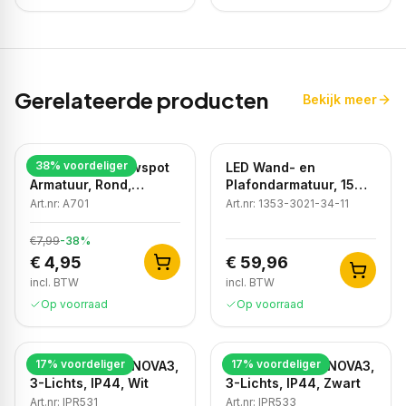
Gerelateerde producten
Bekijk meer
38
% voordeliger
LED GU10 Inbouwspot
LED Wand- en
Armatuur, Rond,
Plafondarmatuur, 15W,
Kantelbaar, IP20, Wit
3CCT, Sensor, IP54,
Art.nr:
A701
Art.nr:
1353-3021-34-11
Wit
€7,99
-
38
%
€ 4,95
€ 59,96
incl. BTW
incl. BTW
Op voorraad
Op voorraad
17
% voordeliger
17
% voordeliger
Badkamer Spot NOVA3,
Badkamer Spot NOVA3,
3-Lichts, IP44, Wit
3-Lichts, IP44, Zwart
Art.nr:
IPR531
Art.nr:
IPR533