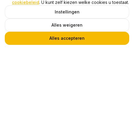
cookiebeleid
. U kunt zelf kiezen welke cookies u toestaat.
Instellingen
Alles weigeren
Alles accepteren
LED GU10 Inbouwspot Armatuur, DAZZLE IP, Wit, IP44
1
€ 19,95
Heb je een vraag?
Praat met een van onze experts! Via
telefoon, chat of email.
Klantenservice