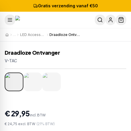
Gratis verzending vanaf €50
…
LED Accessoires
Draadloze Ontvanger
Draadloze Ontvanger
V-TAC
1
/
3
Artikelnr:
8458
EAN:
3800157644891
€ 29,95
incl. BTW
€ 24,75
excl. BTW
(
21
% BTW)