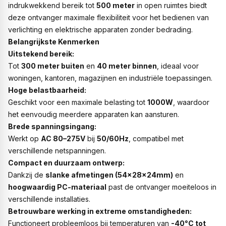
indrukwekkend bereik tot
500 meter
in open ruimtes biedt
deze ontvanger maximale flexibiliteit voor het bedienen van
verlichting en elektrische apparaten zonder bedrading.
Belangrijkste Kenmerken
Uitstekend bereik:
Tot
300 meter buiten
en
40 meter binnen
, ideaal voor
woningen, kantoren, magazijnen en industriële toepassingen.
Hoge belastbaarheid:
Geschikt voor een maximale belasting tot
1000W
, waardoor
het eenvoudig meerdere apparaten kan aansturen.
Brede spanningsingang:
Werkt op
AC 80–275V
bij
50/60Hz
, compatibel met
verschillende netspanningen.
Compact en duurzaam ontwerp:
Dankzij de
slanke afmetingen (54×28×24mm)
en
hoogwaardig PC-materiaal
past de ontvanger moeiteloos in
verschillende installaties.
Betrouwbare werking in extreme omstandigheden:
Functioneert probleemloos bij temperaturen van
-40°C tot