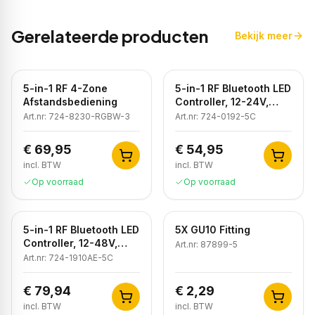
Gerelateerde producten
Bekijk meer
5-in-1 RF 4-Zone
5-in-1 RF Bluetooth LED
Afstandsbediening
Controller, 12-24V,
5x4A, 240/480W
Art.nr:
724-8230-RGBW-3
Art.nr:
724-0192-5C
€ 69,95
€ 54,95
incl. BTW
incl. BTW
Op voorraad
Op voorraad
5-in-1 RF Bluetooth LED
5X GU10 Fitting
Controller, 12-48V,
Art.nr:
87899-5
5x8A, 960W
Art.nr:
724-1910AE-5C
€ 79,94
€ 2,29
incl. BTW
incl. BTW