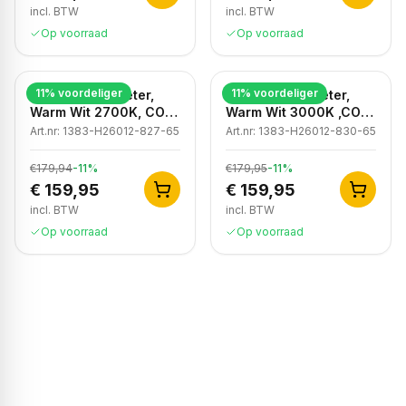
incl. BTW
incl. BTW
Op voorraad
Op voorraad
11
% voordeliger
11
% voordeliger
LED strip, 50 meter,
LED strip, 50 meter,
Warm Wit 2700K, COB,
Warm Wit 3000K ,COB,
High Voltage, 50 meter,
High Voltage, 220V,
Art.nr:
1383-H26012-827-65
Art.nr:
1383-H26012-830-65
220V, IP65
IP65
€179,94
-
11
%
€179,95
-
11
%
€ 159,95
€ 159,95
incl. BTW
incl. BTW
Op voorraad
Op voorraad