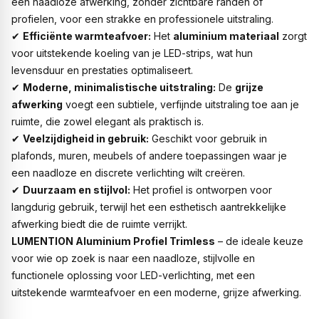
een naadloze afwerking, zonder zichtbare randen of
profielen, voor een strakke en professionele uitstraling.
✔
Efficiënte warmteafvoer:
Het
aluminium materiaal
zorgt
voor uitstekende koeling van je LED-strips, wat hun
levensduur en prestaties optimaliseert.
✔
Moderne, minimalistische uitstraling:
De
grijze
afwerking
voegt een subtiele, verfijnde uitstraling toe aan je
ruimte, die zowel elegant als praktisch is.
✔
Veelzijdigheid in gebruik:
Geschikt voor gebruik in
plafonds, muren, meubels of andere toepassingen waar je
een naadloze en discrete verlichting wilt creëren.
✔
Duurzaam en stijlvol:
Het profiel is ontworpen voor
langdurig gebruik, terwijl het een esthetisch aantrekkelijke
afwerking biedt die de ruimte verrijkt.
LUMENTION Aluminium Profiel Trimless
– de ideale keuze
voor wie op zoek is naar een naadloze, stijlvolle en
functionele oplossing voor LED-verlichting, met een
uitstekende warmteafvoer en een moderne, grijze afwerking.