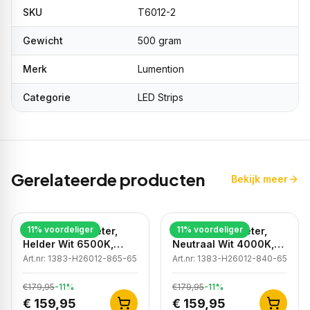
SKU
T6012-2
Gewicht
500 gram
Merk
Lumention
Categorie
LED Strips
Gerelateerde producten
Bekijk meer
11
% voordeliger
11
% voordeliger
LED strip, 50 meter,
LED strip, 50 meter,
Helder Wit 6500K,
Neutraal Wit 4000K,
COB, High Voltage,
COB, High Voltage,
Art.nr:
1383-H26012-865-65
Art.nr:
1383-H26012-840-65
220V, IP65
220V, IP65
€179,95
-
11
%
€179,95
-
11
%
€ 159,95
€ 159,95