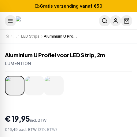
Gratis verzending vanaf €50
…
LED Strips
Aluminium U Profiel voor LED Strip, 2m
Aluminium U Profiel voor LED Strip, 2m
LUMENTION
1
/
3
Artikelnr:
T6012-2
EAN:
8720618183972
€ 19,95
incl. BTW
€ 16,49
excl. BTW
(
21
% BTW)