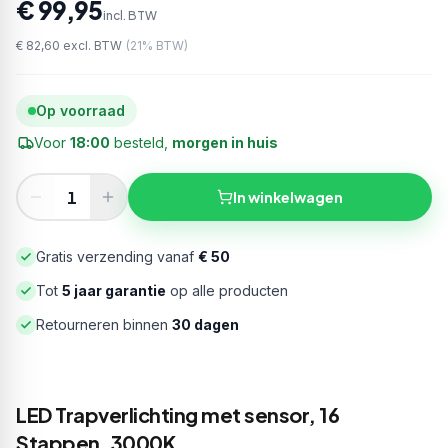
€ 99,95
incl. BTW
€ 82,60
excl. BTW
(
21
% BTW)
Op voorraad
Voor
18:00
besteld,
morgen in huis
In winkelwagen
Gratis verzending vanaf
€ 50
Tot
5 jaar garantie
op alle producten
Retourneren binnen
30 dagen
LED Trapverlichting met sensor, 16
Stappen, 3000K