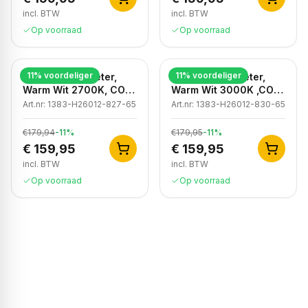
incl. BTW
incl. BTW
Op voorraad
Op voorraad
11
% voordeliger
11
% voordeliger
LED strip, 50 meter,
LED strip, 50 meter,
Warm Wit 2700K, COB,
Warm Wit 3000K ,COB,
High Voltage, 50 meter,
High Voltage, 220V,
Art.nr:
1383-H26012-827-65
Art.nr:
1383-H26012-830-65
220V, IP65
IP65
€179,94
-
11
%
€179,95
-
11
%
€ 159,95
€ 159,95
incl. BTW
incl. BTW
Op voorraad
Op voorraad