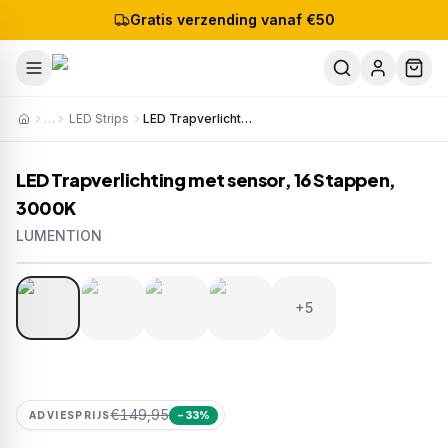
Gratis verzending vanaf €50
…
LED Strips
LED Trapverlichting met sensor, 16 Stappen, 3000K
LED Trapverlichting met sensor, 16 Stappen,
3000K
LUMENTION
1
/
9
Artikelnr:
1298-TRPSET16-830
EAN:
8721082002059
+5
€149,95
ADVIESPRIJS
−
33
%