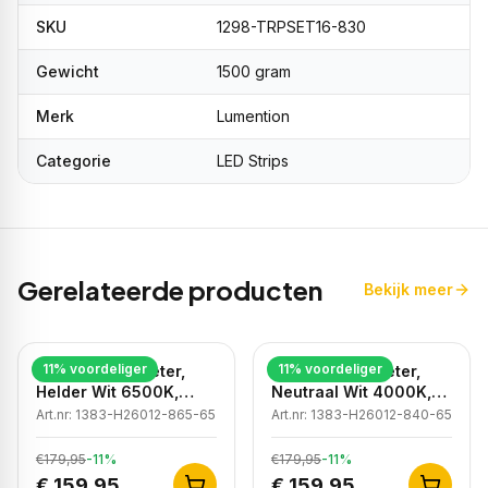
SKU
1298-TRPSET16-830
Gewicht
1500 gram
Merk
Lumention
Categorie
LED Strips
Gerelateerde producten
Bekijk meer
11
% voordeliger
11
% voordeliger
LED strip, 50 meter,
LED strip, 50 meter,
Helder Wit 6500K,
Neutraal Wit 4000K,
COB, High Voltage,
COB, High Voltage,
Art.nr:
1383-H26012-865-65
Art.nr:
1383-H26012-840-65
220V, IP65
220V, IP65
€179,95
-
11
%
€179,95
-
11
%
€ 159,95
€ 159,95