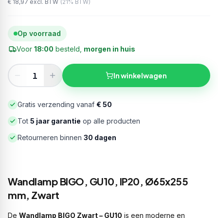
€ 18,97
excl. BTW
(
21
% BTW)
Op voorraad
Voor
18:00
besteld,
morgen in huis
In winkelwagen
Gratis verzending vanaf
€ 50
Tot
5 jaar garantie
op alle producten
Retourneren binnen
30 dagen
Wandlamp BIGO, GU10, IP20, Ø65x255
mm, Zwart
De
Wandlamp BIGO Zwart – GU10
is een moderne en