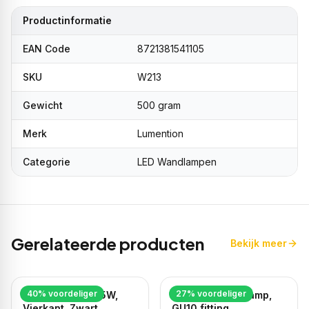
Productinformatie
EAN Code
8721381541105
SKU
W213
Gewicht
500 gram
Merk
Lumention
Categorie
LED Wandlampen
Gerelateerde producten
Bekijk meer
40
% voordeliger
27
% voordeliger
LED Wandlamp, 5W,
Moderne wandlamp,
Vierkant, Zwart,
GU10 fitting,