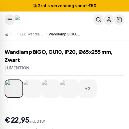
Gratis verzending vanaf €50
…
LED Wandlampen
Wandlamp BIGO, GU10, IP20, Ø65x255 mm, Zwart
Wandlamp BIGO, GU10, IP20, Ø65x255 mm,
Zwart
LUMENTION
1
/
6
Artikelnr:
W213
EAN:
8721381541105
+2
€ 22,95
incl. BTW