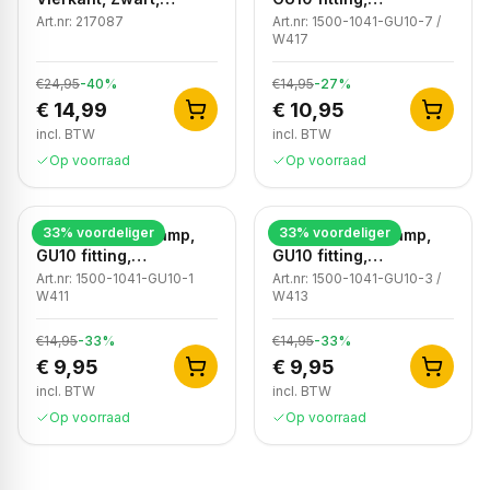
4000K Neutraal Wit
Aluminium, IP65,
Art.nr:
217087
Art.nr:
1500-1041-GU10-7 /
Corten
W417
€24,95
-
40
%
€14,95
-
27
%
€ 14,99
€ 10,95
incl. BTW
incl. BTW
Op voorraad
Op voorraad
33
% voordeliger
33
% voordeliger
Moderne wandlamp,
Moderne wandlamp,
GU10 fitting,
GU10 fitting,
Aluminium, IP65, Wit
Aluminium, IP65, Zwart
Art.nr:
1500-1041-GU10-1
Art.nr:
1500-1041-GU10-3 /
W411
W413
€14,95
-
33
%
€14,95
-
33
%
€ 9,95
€ 9,95
incl. BTW
incl. BTW
Op voorraad
Op voorraad