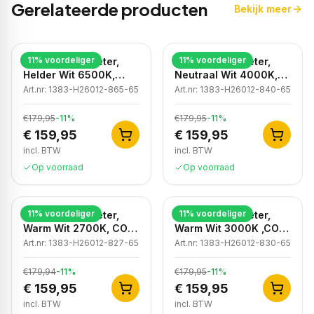
Gerelateerde producten
Bekijk meer
11
% voordeliger
11
% voordeliger
LED strip, 50 meter,
LED strip, 50 meter,
Helder Wit 6500K,
Neutraal Wit 4000K,
COB, High Voltage,
COB, High Voltage,
Art.nr:
1383-H26012-865-65
Art.nr:
1383-H26012-840-65
220V, IP65
220V, IP65
€179,95
-
11
%
€179,95
-
11
%
€ 159,95
€ 159,95
incl. BTW
incl. BTW
Op voorraad
Op voorraad
11
% voordeliger
11
% voordeliger
LED strip, 50 meter,
LED strip, 50 meter,
Warm Wit 2700K, COB,
Warm Wit 3000K ,COB,
High Voltage, 50 meter,
High Voltage, 220V,
Art.nr:
1383-H26012-827-65
Art.nr:
1383-H26012-830-65
220V, IP65
IP65
€179,94
-
11
%
€179,95
-
11
%
€ 159,95
€ 159,95
incl. BTW
incl. BTW