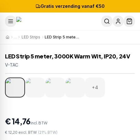
Gratis verzending vanaf €50
…
LED Strips
LED Strip 5 meter, 3000K Warm Wit, IP20, 24V
LED Strip 5 meter, 3000K Warm Wit, IP20, 24V
V-TAC
1
/
8
Artikelnr:
212593
EAN:
3800157676113
+4
€ 14,76
incl. BTW
€ 12,20
excl. BTW
(
21
% BTW)